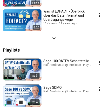
16:46
Was ist EDIFACT - Überblick
über das Datenformat und
Übertragungswege
11K views
11 years ago
6:20
Playlists
Sage 100 DATEV Schnittstelle
Ralf Armbrüster @ intellicon · Playlist
5
Sage SDMO
Ralf Armbrüster @ intellicon · Playlist
4