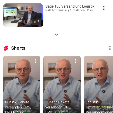
Sage 100 Versand und Logistik
Ralf Armbrüster @ intellicon · Playlist
7
Shorts
Günstig Pakete 
Günstig Pakete 
Logistik-
versenden: UPS, 
versenden: UPS, 
Optimierung: Ihre
DPD, GLS im 
DPD, GLS im 
Versandoptionen