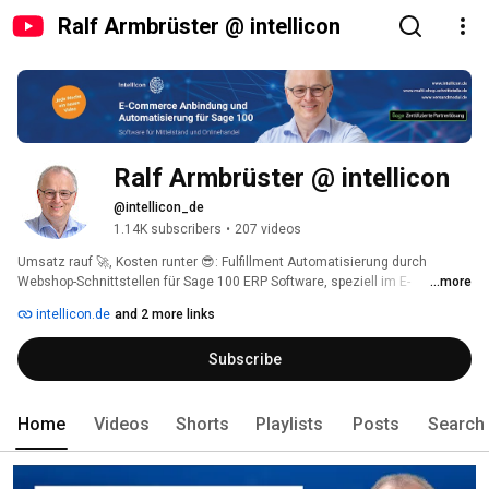
Ralf Armbrüster @ intellicon
Ralf Armbrüster @ intellicon
@intellicon_de
1.14K subscribers
•
207 videos
Umsatz rauf 🚀, Kosten runter 😎: Fulfillment Automatisierung durch 
Webshop-Schnittstellen für Sage 100 ERP Software, speziell im E-
...more
Commerce. 
intellicon.de
and 2 more links
Subscribe
Home
Videos
Shorts
Playlists
Posts
Search