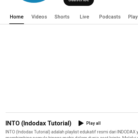
Home
Videos
Shorts
Live
Podcasts
Play
INTO (Indodax Tutorial)
Play all
INTO (Indodax Tutorial) adalah playlist edukatif resmi dari INDODAX
membimbing pemula hingga mahir dalam dunia aset kripto. Melalui 