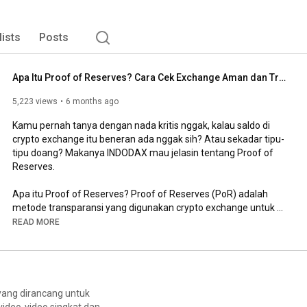
lists
Posts
Apa Itu Proof of Reserves? Cara Cek Exchange Aman dan Transparan
5,223 views
6 months ago
Kamu pernah tanya dengan nada kritis nggak, kalau saldo di 
crypto exchange itu beneran ada nggak sih? Atau sekadar tipu-
tipu doang? Makanya INDODAX mau jelasin tentang Proof of 
Reserves.

Apa itu Proof of Reserves? Proof of Reserves (PoR) adalah 
metode transparansi yang digunakan crypto exchange untuk 
membuktikan bahwa mereka benar-benar memiliki cadangan 
READ MORE
aset yang cukup untuk menutupi dana pengguna.

Dalam video ini, kamu akan memahami definisi Proof of 
Reserves, cara kerja PoR, dan kenapa konsep ini penting untuk 
membangun kepercayaan dalam dunia kripto.

 yang dirancang untuk
video-video singkat dan