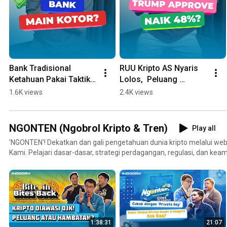
Bank Tradisional 
RUU Kripto AS Nyaris 
Ketahuan Pakai Taktik 
Lolos,  Peluang 
‘Kotor’ Halangi DeFi
Melonjak jadi 48%
1.6K views
2.4K views
NGONTEN (Ngobrol Kripto & Tren)
Play all
'NGONTEN'! Dekatkan dan gali pengetahuan dunia kripto melalui webin
Kami. Pelajari dasar-dasar, strategi perdagangan, regulasi, dan keam
Bergabunglah untuk akses ke pengetahuan trading terkini. Dan Jelaja
Kamu hari ini! 🚀💸
1:38:31
21:07