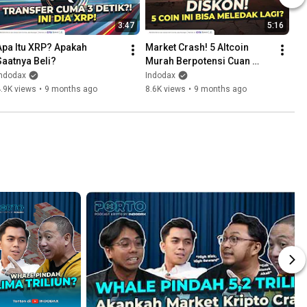
3:47
5:16
Apa Itu XRP? Apakah 
Market Crash! 5 Altcoin 
Saatnya Beli?
Murah Berpotensi Cuan 
Besar 2025
Indodax
Indodax
.9K views
•
9 months ago
8.6K views
•
9 months ago