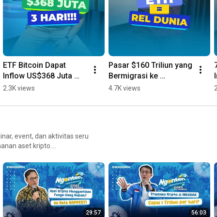
ETF Bitcoin Dapat 
Pasar $160 Triliun yang 
Inflow US$368 Juta 
Bermigrasi ke 
dalam 3 Hari Ini Artinya 
Ethereum , Ini Artinya
2.3K views
4.7K views
Buat Lo
ar, event, dan aktivitas seru
anan aset kripto.
hi peluang investasi digital
29:57
56:03