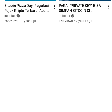
Bitcoin Pizza Day: Regulasi 
PAKAI "PRIVATE KEY" BISA 
Pajak Kripto Terbaru! Apa 
SIMPAN BITCOIN DI 
Kata Oscar Darmawan Soal 
GADGET?! #bitcoin 
Indodax
Indodax
PPN & PPh Final?
#privatekey
26K views
•
1 year ago
16K views
•
2 years ago