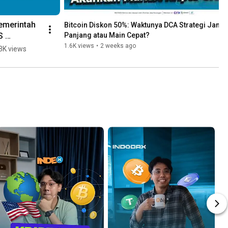
1
emerintah 
Bitcoin Diskon 50%: Waktunya DCA Strategi Jangk
 
Panjang atau Main Cepat?
indahkan 
1.6K views
•
2 weeks ago
3K views
2 Triliun 
tcoin ke 
oinbase: 
ump atau 
uma 
indah 
rankas?