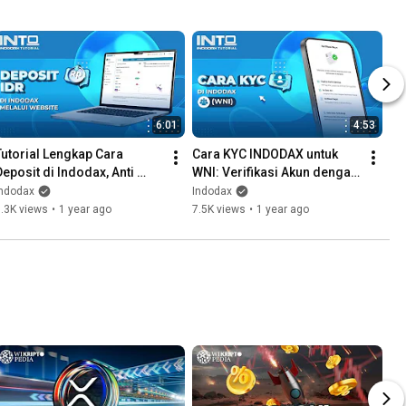
6:01
4:53
Tutorial Lengkap Cara 
Cara KYC INDODAX untuk 
Deposit di Indodax, Anti 
WNI: Verifikasi Akun dengan 
Ribet!
Mudah!
Indodax
Indodax
.3K views
•
1 year ago
7.5K views
•
1 year ago