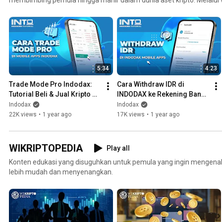
mudah dipahami, Kamu akan belajar berbagai topik penting—mulai 
verifikasi KYC, melakukan deposit dan penarikan, hingga strategi dasa
📌 Cocok untuk kamu yang: - Baru mengenal dunia kripto - Ingin be
INDODAX - Mencari panduan praktis dan jelas - Butuh bantuan visual
5:34
4:23
Trade Mode Pro Indodax: 
Cara Withdraw IDR di 
Tutorial Beli & Jual Kripto 
INDODAX ke Rekening Bank 
untuk Pemula
(Terbaru 2025)
Indodax
Indodax
22K views
•
1 year ago
17K views
•
1 year ago
WIKRIPTOPEDIA
Play all
Konten edukasi yang disuguhkan untuk pemula yang ingin mengenal 
lebih mudah dan menyenangkan.