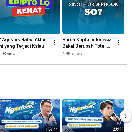
7 Agustus Batas Akhir 
Bursa Kripto Indonesia 
Ba
Ini yang Terjadi Kalau 
Bakal Berubah Total 
De
Clarity Act Gagal
Pasca UU P2SK 2026
Ta
2.9K views
4.9K views
2.
1:08:44
20:41