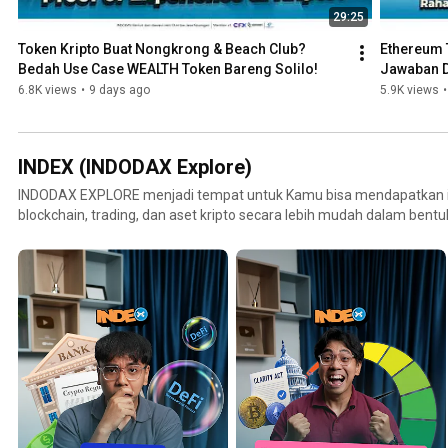
29:25
Token Kripto Buat Nongkrong & Beach Club? 
Ethereum 
Bedah Use Case WEALTH Token Bareng Solilo!
Jawaban D
6.8K views
•
9 days ago
5.9K views
•
INDEX (INDODAX Explore)
INDODAX EXPLORE menjadi tempat untuk Kamu bisa mendapatkan i
blockchain, trading, dan aset kripto secara lebih mudah dalam bentuk b
unggulan, dan isu yang terupdate sesuai dengan cara Gen Z berbicar