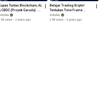
Kupas Tuntas Blockchain, AI, 
Belajar Trading Kripto! 
& CBDC (Proyek Garuda) : 
Tentukan Time Frame 
INDODAX Goes To Campus 
Trading Agar Konsisten 
Indodax
Indodax
UI
Dapat Cuan
.5K views
•
2 years ago
2.9K views
•
2 years ago