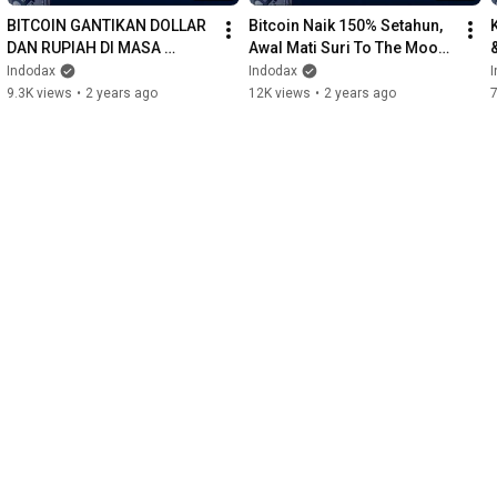
BITCOIN GANTIKAN DOLLAR 
Bitcoin Naik 150% Setahun, 
DAN RUPIAH DI MASA 
Awal Mati Suri To The Moon 
DEPAN?  INI KATA BAPPEBTI!
Kemudian?!
Indodax
Indodax
9.3K views
•
2 years ago
12K views
•
2 years ago
7