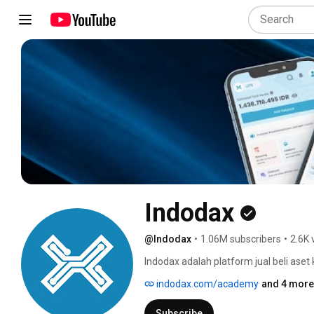
Indodax
@Indodax
•
1.06M subscribers
•
2.6K 
Indodax adalah platform jual beli aset 
Otoritas Jasa Keuangan. 
indodax.com/academy
and 4 more 
Subscribe