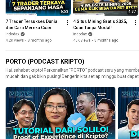
6:53
4:37
7 Trader Tersukses Dunia 
4 Situs Mining Gratis 2025, 
dan Cara Mereka Cuan
Cuan Tanpa Modal!
Indodax
Indodax
4.2K views
•
8 months ago
43K views
•
8 months ago
PORTO (PODCAST KRIPTO)
Hai, sahabat kripto! Perkenalkan "PORTO," podcast seru yang membaw
mudah dan gak bikin pusing! Dengerin kita setiap minggu buat dapeti
mata uang kripto, blockchain, dan segala serunya ekosistem kripto.