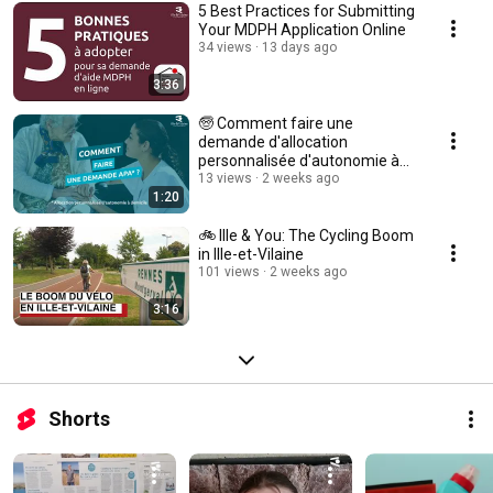
5 Best Practices for Submitting
Your MDPH Application Online
34 views
13 days ago
3:36
🧓 Comment faire une
demande d'allocation
personnalisée d'autonomie à
domicile (APA) ?
13 views
2 weeks ago
1:20
🚲 Ille & You: The Cycling Boom
in Ille-et-Vilaine
101 views
2 weeks ago
3:16
Shorts