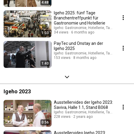
4:48
Igeho 2025: fünf Tage
Branchentreffpunkt für
Gastronomie und Hotellerie
Igeho: Gastronomie, Hotellerie, Take-away und C
34 views
6 months ago
1:03
PayTec und Onstay an der
Igeho 2025
Igeho: Gastronomie, Hotellerie, Take-away und C
153 views
8 months ago
1:40
Igeho 2023
Ausstellervideo der Igeho 2023:
Saviva, Halle 1.1, Stand B068
Igeho: Gastronomie, Hotellerie, Take-away und C
228 views
2 years ago
0:56
Ausstellervideo Igeho 2023: