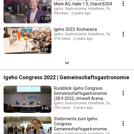
Miele AG, Halle 1.0, Stand B204
Igeho: Gastronomie, Hotellerie, Take-away und C
94 views
2 years ago
1:37
Igeho 2023: Kocharena
Igeho: Gastronomie, Hotellerie, Take-away und C
518 views
2 years ago
1:01
Igeho Congress 2022 | Gemeinschaftsgastronomie
Rückblick: Igeho Congress
Gemeinschaftsgastronomie
(28.9.2022, Umwelt Arena
Schweiz)
Igeho: Gastronomie, Hotellerie, Take-away und C
255 views
3 years ago
0:56
Statements zum Igeho
Congress
Gemeinschaftsgastronomie
(28.9.2022)
Igeho: Gastronomie, Hotellerie, Take-away und C