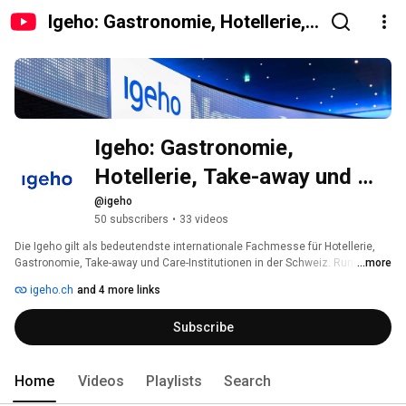
Igeho: Gastronomie, Hotellerie,
Take-away und Care
Igeho: Gastronomie, 
Hotellerie, Take-away und 
Care
@igeho
50 subscribers
•
33 videos
Die Igeho gilt als bedeutendste internationale Fachmesse für Hotellerie, 
Gastronomie, Take-away und Care-Institutionen in der Schweiz. Rund 42 
...more
500 Entscheidungsträger der Hospitality-Branche treffen auf 400 
igeho.ch
and 4 more links
Aussteller und Partner, die ihre Produkte, Innovationen, Ideen und Trends 
präsentieren. 
Subscribe
Home
Videos
Playlists
Search