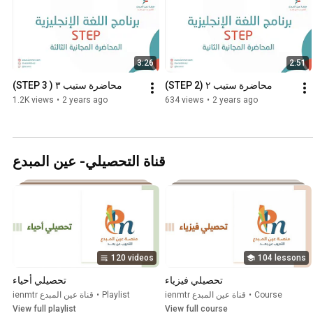
3:26
2:51
محاضرة ستيب ٢ (STEP 2)
محاضرة ستيب ٣ ( STEP 3)
1.2K views
•
2 years ago
634 views
•
2 years ago
قناة التحصيلي- عين المبدع
120 videos
104 lessons
تحصيلي فيزياء
تحصيلي أحياء
Course
•
ienmtr قناة عين المبدع
Playlist
•
ienmtr قناة عين المبدع
View full playlist
View full course