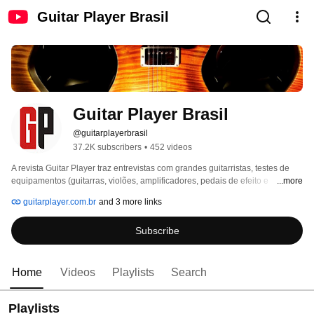
Guitar Player Brasil
Guitar Player Brasil
@guitarplayerbrasil
37.2K subscribers
•
452 videos
A revista Guitar Player traz entrevistas com grandes guitarristas, testes de 
equipamentos (guitarras, violões, amplificadores, pedais de efeito e 
...more
acessórios), lições para aprender a tocar, transcrições de músicas e todo 
guitarplayer.com.br
and 3 more links
tipo de informação voltada ao músico que vive e respira guitarra . 
Subscribe
Home
Videos
Playlists
Search
Playlists