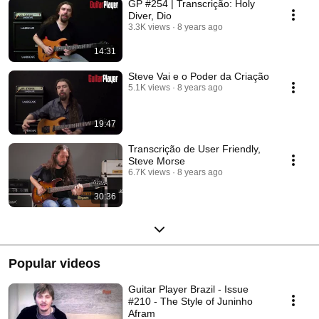
GP #254 | Transcrição: Holy
Diver, Dio
3.3K views
8 years ago
14:31
Steve Vai e o Poder da Criação
5.1K views
8 years ago
19:47
Transcrição de User Friendly,
Steve Morse
6.7K views
8 years ago
30:36
Popular videos
Guitar Player Brazil - Issue
#210 - The Style of Juninho
Afram