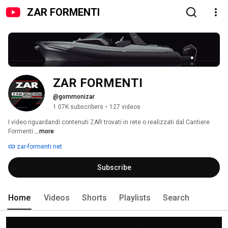
ZAR FORMENTI
ZAR FORMENTI
@gommonizar
1.07K subscribers
•
127 videos
I video riguardandi contenuti ZAR trovati in rete o realizzati dal Cantiere 
Formenti 
...more
zar-formenti.net
Subscribe
Home
Videos
Shorts
Playlists
Search