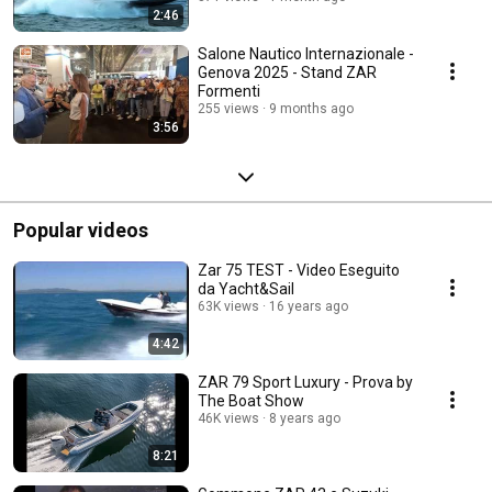
2:46
Salone Nautico Internazionale -
Genova 2025 - Stand ZAR
Formenti
255 views
9 months ago
3:56
Popular videos
Zar 75 TEST - Video Eseguito
da Yacht&Sail
63K views
16 years ago
4:42
ZAR 79 Sport Luxury - Prova by
The Boat Show
46K views
8 years ago
8:21