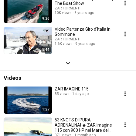
The Boat Show
ZAR FORMENTI
10K views
8 years ago
9:26
Video Partenza Giro d'Italia in
Gommone
ZAR FORMENTI
1.6K views
9 years ago
5:44
Videos
ZAR IMAGINE 115
85 views
1 day ago
1:27
53 KNOTS DI PURA
ADRENALINA! 🔥 ZAR Imagine
115 con 900 HP nel Mare del
Nord
371 views
1 month ago