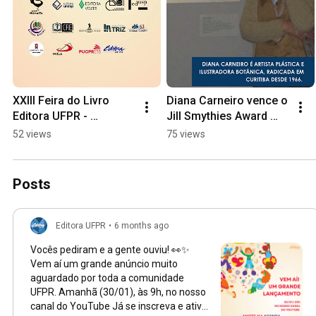
XXIII Feira do Livro 
Diana Carneiro vence o 
Editora UFPR - 
Jill Smythies Award 
Expositores 
2026, da Linnean 
52 views
75 views
confirmados
Society of London!
Posts
Editora UFPR
•
6 months ago
Vocês pediram e a gente ouviu! 👀✨
Vem aí um grande anúncio muito
aguardado por toda a comunidade
UFPR. Amanhã (30/01), às 9h, no nosso
canal do YouTube Já se inscreva e ative