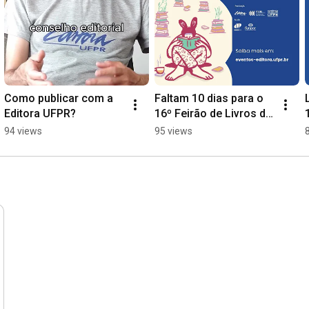
Como publicar com a 
Faltam 10 dias para o 
Editora UFPR?
16º Feirão de Livros da 
Editora UFPR.
94 views
95 views