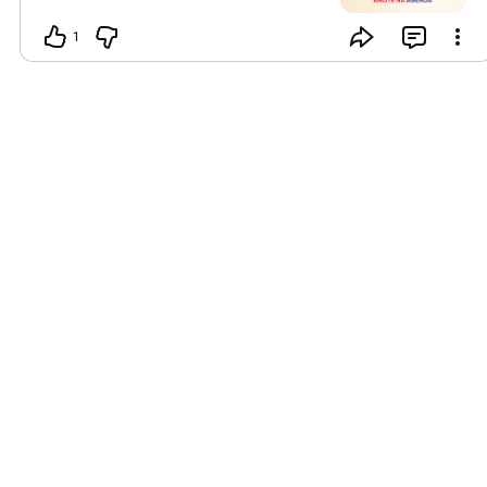
o sininho para não perder nenhuma
novidade! 🔔📺
1