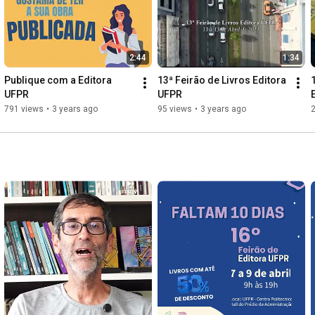
2:44
1:34
Publique com a Editora 
13ª Feirão de Livros Editora 
UFPR
UFPR
791 views
•
3 years ago
95 views
•
3 years ago