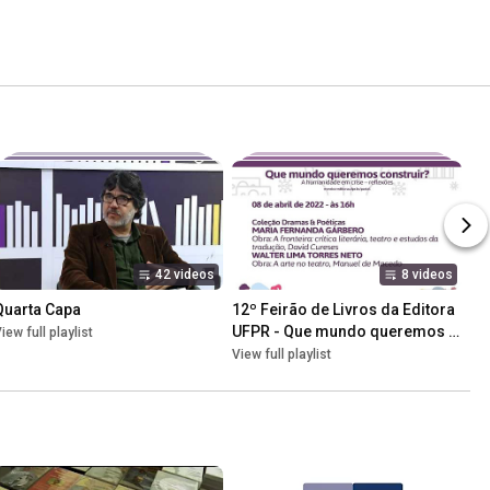
42 videos
8 videos
Quarta Capa
12º Feirão de Livros da Editora 
UFPR - Que mundo queremos 
iew full playlist
construir? - A humanidade em 
View full playlist
crise - reflexões