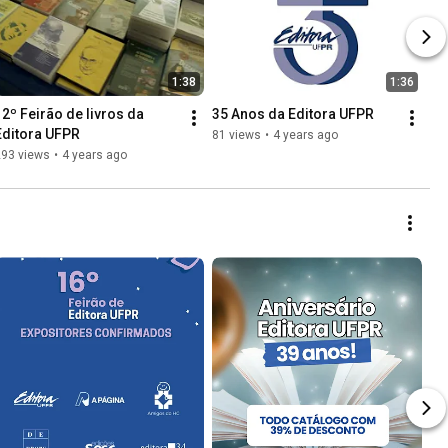
1:38
1:36
12º Feirão de livros da 
35 Anos da Editora UFPR
Editora UFPR
81 views
•
4 years ago
293 views
•
4 years ago