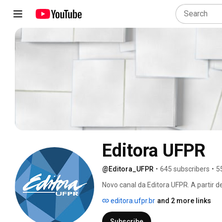
Editora UFPR
@Editora_UFPR
•
645 subscribers
•
5
Novo canal da Editora UFPR. A partir 
Virtuais da Editora UFPR com convidad
editora.ufpr.br
and 2 more links
se para receber notificações. 
Subscribe