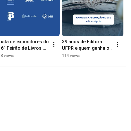
Lista de expositores do 
39 anos de Editora 
16º Feirão de Livros 
UFPR e quem ganha o 
Editora UFPR
presente é você!
88 views
114 views