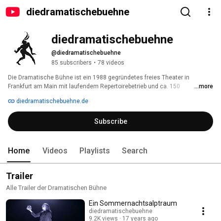
diedramatischebuehne
diedramatischebuehne
@diedramatischebuehne
85 subscribers
•
78 videos
Die Dramatische Bühne ist ein 1988 gegründetes freies Theater in 
Frankfurt am Main mit laufendem Repertoirebetrieb und ca. 150 
...more
Vorstellungen im Jahr. 
diedramatischebuehne.de
Subscribe
Home
Videos
Playlists
Search
Trailer
Alle Trailer der Dramatischen Bühne
Ein Sommernachtsalptraum
diedramatischebuehne
9.2K views
17 years ago