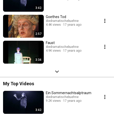
3:42
Goethes Tod
diedramatischebuehne
4.4K views
17 years ago
2:57
Faust
diedramatischebuehne
4.9K views
17 years ago
3:34
My Top Videos
Ein Sommernachtsalptraum
diedramatischebuehne
9.2K views
17 years ago
3:42