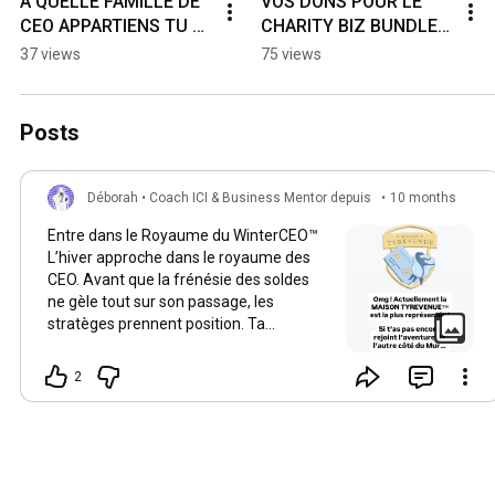
A QUELLE FAMILLE DE 
VOS DONS POUR LE 
CEO APPARTIENS TU ? 
CHARITY BIZ BUNDLE A 
❄️ #gameofthrones 
G🍉Z🍉      #charity 
37 views
75 views
#gameofcash 
#entrepreneurs  
#findanneebusiness
@CaravanesSolidaires
Posts
Déborah • Coach ICI & Business Mentor depuis
•
10 months
2018
ago
Entre dans le Royaume du WinterCEO™️
L’hiver approche dans le royaume des
CEO. Avant que la frénésie des soldes
ne gèle tout sur son passage, les
stratèges prennent position. Ta
première mission : découvrir ta Maison
de CEO pour l’Hiver. Elle te servira de
2
boussole stratégique tout au long de ton
Q4… et te donnera accès à ton blason.
www.debynski.com/winterceo