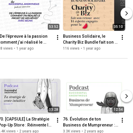
53:52
35:10
De l’épreuve à la passion 
Business Solidaire, le 
omment j’ai réalisé le 
Charity Biz Bundle fait son 
projet de mes rêves” Selma 
retour avec 14 expertes 
68 views
•
1 year ago
116 views
•
1 year ago
Librairie Sakin
engagées pour la 🍉
13:28
12:54
70. [CAPSULE] La Stratégie 
76. Évolution de ton 
Pop-Up Store : Réinvente le 
Business de Mumpreneur : 
Business Éphémère
mythe ou réalité ? [capsule] 
.4K views
•
2 years ago
3.3K views
•
2 years ago