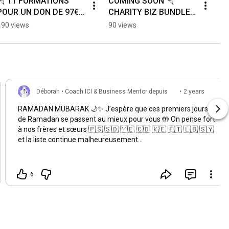
🪂 11 FORMATIONS 
COMING SOON 🪂 
POUR UN DON DE 97€ 
CHARITY BIZ BUNDLE 
🍉
🍉⤵️
190 views
90 views
Déborah • Coach ICI & Business Mentor depuis
•
2 years
2018
ago
RAMADAN MUBARAK 🌙✨ J’espère que ces premiers jours
de Ramadan se passent au mieux pour vous 🤲 On pense fort
à nos frères et sœurs 🇵🇸 🇸🇩 🇾🇪 🇨🇩 🇰🇪 🇪🇹 🇱🇧 🇸🇾
et la liste continue malheureusement…
6