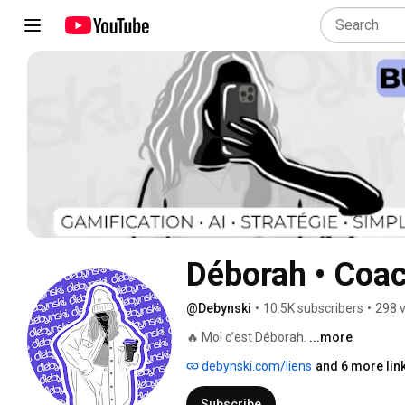
Déborah • Coac
@Debynski
•
10.5K subscribers
•
298 
🔥 Moi c’est Déborah. 
...more
debynski.com/liens
and 6 more lin
Subscribe