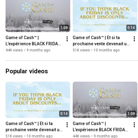
1:09
0:14
Game of Cash™ | 
Game of Cash™️ | Et si ta 
L’expérience BLACK FRIDAY 
prochaine vente devenait un 
à revivre. À vie.
jeu 🏰✨
44K views
•
9 months ago
51K views
•
10 months ago
Popular videos
0:14
1:09
Game of Cash™️ | Et si ta 
Game of Cash™ | 
prochaine vente devenait un 
L’expérience BLACK FRIDAY 
jeu 🏰✨
à revivre. À vie.
51K views
•
10 months ago
44K views
•
9 months ago