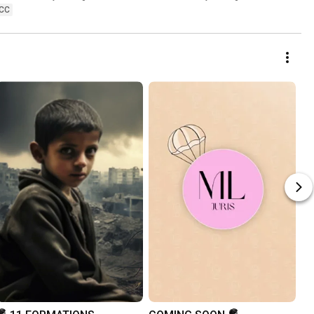
#mumpreneur 
CC
#mompreneur