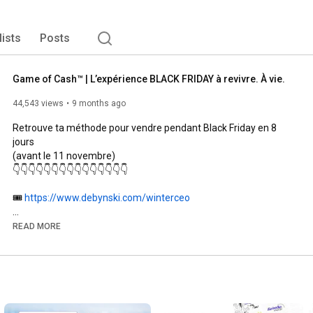
lists
Posts
Game of Cash™ | L’expérience BLACK FRIDAY à revivre. À vie.
44,543 views
9 months ago
Retrouve ta méthode pour vendre pendant Black Friday en 8 
jours

(avant le 11 novembre)

👇👇👇👇👇👇👇👇👇👇👇👇👇👇👇

🎟️ 
https://www.debynski.com/winterceo
La guerre est finie.

READ MORE
Les Reines ont mené la bataille, et maintenant… c’est ton tour. 
⚔️

Game of Cash™ est la méthode complète pour vendre avec 
stratégie, calme et puissance pendant le Black Friday sans 
promo panique, sans surcharge, et sans te brader.
