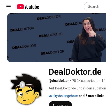
DealDoktor.de
@dealdoktor
•
78.2K subscribers
•
1.
Auf DealDoktor.de und in den zugehörig
Schnäppchen, Deals und Gratisartikel, 
sky.de/angebote
and 6 more links
günstig sind. Mittlerweile sind wir 
die sich auch gegenseitig gerne rund 
Subscribe