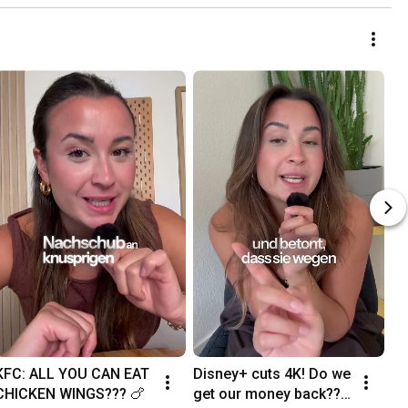
KFC: ALL YOU CAN EAT 
Disney+ cuts 4K! Do we 
CHICKEN WINGS??? 🍗
get our money back?? 