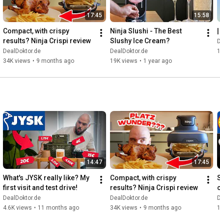
17:45
15:58
Compact, with crispy 
Ninja Slushi - The Best 
results? Ninja Crispi review
Slushy Ice Cream?
D
DealDoktor.de
DealDoktor.de
34K views
•
9 months ago
19K views
•
1 year ago
14:47
17:45
What's JYSK really like? My 
Compact, with crispy 
first visit and test drive!
results? Ninja Crispi review
DealDoktor.de
DealDoktor.de
D
4.6K views
•
11 months ago
34K views
•
9 months ago