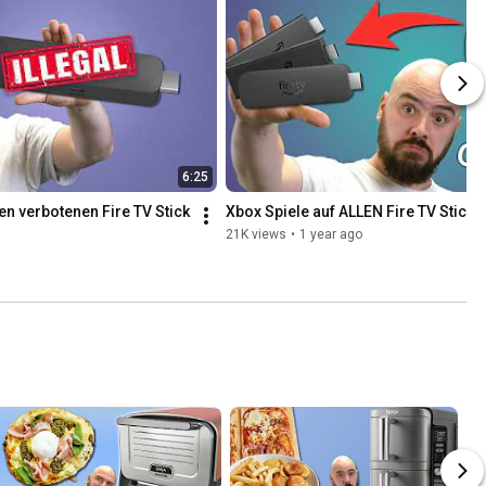
6:25
n verbotenen Fire TV Stick
Xbox Spiele auf ALLEN Fire TV Sticks
21K views
•
1 year ago