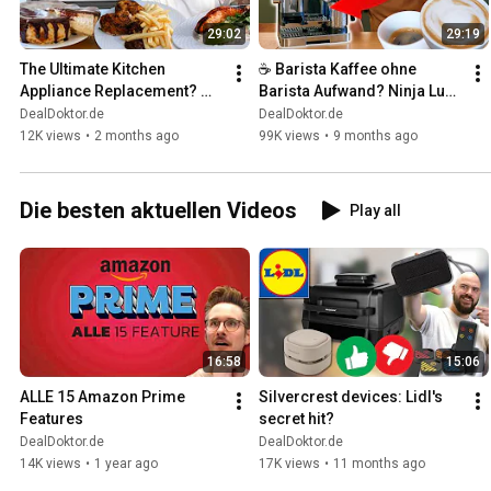
29:02
29:19
The Ultimate Kitchen 
☕ Barista Kaffee ohne 
Appliance Replacement? 
Barista Aufwand? Ninja Luxe 
Ninja Combi 12-in-1
Cafe Pro!
DealDoktor.de
DealDoktor.de
12K views
•
2 months ago
99K views
•
9 months ago
Die besten aktuellen Videos
Play all
16:58
15:06
ALLE 15 Amazon Prime 
Silvercrest devices: Lidl's 
Features
secret hit?
DealDoktor.de
DealDoktor.de
14K views
•
1 year ago
17K views
•
11 months ago