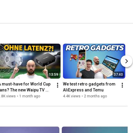
13:59
37:40
A must-have for World Cup 
We test retro gadgets from 
fans? The new Waipu TV 
AliExpress and Temu
Stick
.8K views
•
1 month ago
4.4K views
•
2 months ago