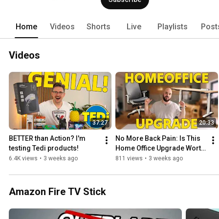
das Beste: DealDoktor ist und bleibt na
Home
Videos
Shorts
Live
Playlists
Post
Videos
37:27
20:33
BETTER than Action? I'm 
No More Back Pain: Is This 
testing Tedi products!
Home Office Upgrade Worth 
It?
6.4K views
•
3 weeks ago
811 views
•
3 weeks ago
Amazon Fire TV Stick