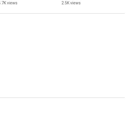
🥸
5.7K views
2.5K views