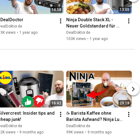
14:58
13:05
| DealDoctor
Ninja Double Stack XL - 
Neuer Goldstandard für 
ealDoktor.de
Heißluftfritteusen?
13K views
•
1 year ago
DealDoktor.de
103K views
•
1 year ago
16:42
29:19
Silvercrest: Insider tips and 
☕ Barista Kaffee ohne 
cheap junk!
Barista Aufwand? Ninja Luxe 
Cafe Pro!
ealDoktor.de
DealDoktor.de
12K views
•
9 months ago
99K views
•
9 months ago