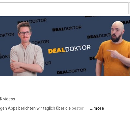
1K videos
en Apps berichten wir täglich über die besten 
...more
die in Kombination mit Gutscheinen oft unschlagbar 
zu einer sehr großen Schnäppchen-Community gewachsen, 
ums Thema Sparen im Internet unter die Arme greift. Und 