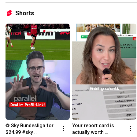
Shorts
⚽️ Sky Bundesliga for 
Your report card is 
$24.99 #sky 
actually worth 