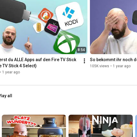
8:54
ierst du ALLE Apps auf den Fire TV Stick 
So bekommt ihr noch de
e TV Stick 4 Select)
105K views
•
1 year ago
•
1 year ago
lay all