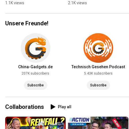
#bundesliga
something! 💸
1.1K views
2.1K views
Unsere Freunde!
China-Gadgets.de
Technisch Gesehen Podcast
207K subscribers
5.43K subscribers
Subscribe
Subscribe
Collaborations
Play all