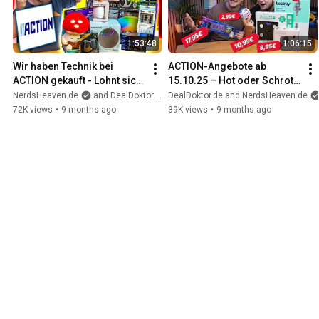
1:53:48
1:06:15
Wir haben Technik bei 
ACTION-Angebote ab 
ACTION gekauft - Lohnt sich 
15.10.25 – Hot oder Schrott 
das?
mit NerdsHeaven
NerdsHeaven.de
and DealDoktor.de
DealDoktor.de and NerdsHeaven.de
72K views
•
9 months ago
39K views
•
9 months ago