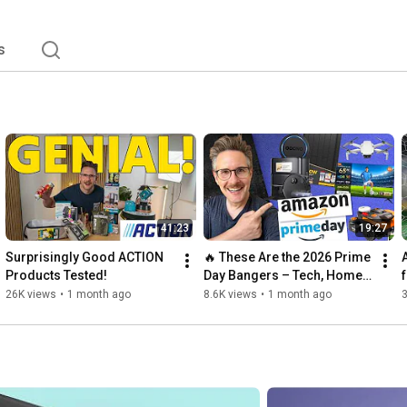
türlich komplett kostenlos. 
s
41:23
19:27
Surprisingly Good ACTION 
🔥 These Are the 2026 Prime 
Products Tested!
Day Bangers – Tech, Home, 
Gaming & TV Hits at a 
26K views
•
1 month ago
8.6K views
•
1 month ago
3
Glance!