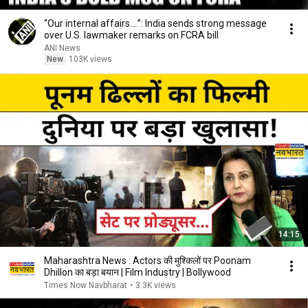
“Our internal affairs….”: India sends strong message
over U.S. lawmaker remarks on FCRA bill
ANI News
New
103K views
14:15
Maharashtra News : Actors की मुश्किलों पर Poonam
Dhillon का बड़ा बयान | Film Industry | Bollywood
Times Now Navbharat
•
3.3K views