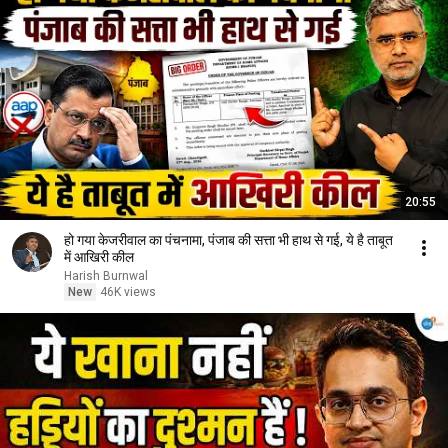
20:55
हो गया केजरीवाल का पंचनामा, पंजाब की सत्ता भी हाथ से गई, ये है ताबूत
में आखिरी कील
Harish Burnwal
New
46K views