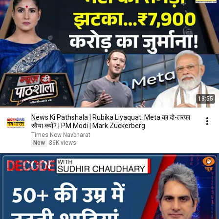
13:55
News Ki Pathshala | Rubika Liyaquat: Meta का दो-तरफा
रवैया क्यों? | PM Modi | Mark Zuckerberg
Times Now Navbharat
New
36K views