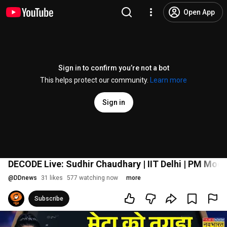
Open App
Sign in to confirm you’re not a bot
This helps protect our community.
Learn more
Sign in
DECODE Live: Sudhir Chaudhary | IIT Delhi | PM Modi
@
DDnews
31 likes
577 watching now
more
Subscribe