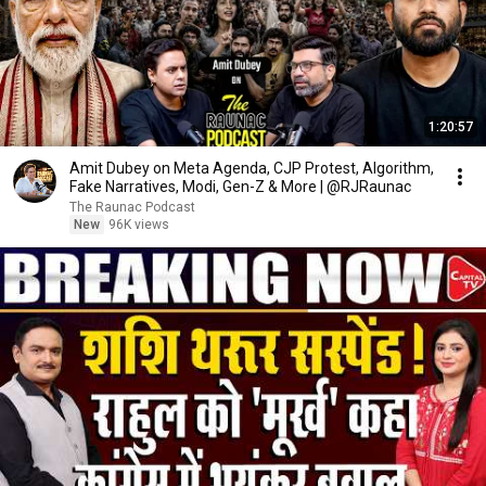
1:20:57
Amit Dubey on Meta Agenda, CJP Protest, Algorithm,
Fake Narratives, Modi, Gen-Z & More | @RJRaunac
The Raunac Podcast
New
96K views