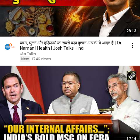
28:13
कमर, घुटने और हड्डियों का सबसे बड़ा दुश्मन आपकी ये आदत है! | Dr.
Naman | Health | Josh Talks Hindi
जोश Talks
New
174K views
17:14