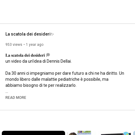
La scatola dei desideri✨
953 views
1 year ago
𝐋𝐚 𝐬𝐜𝐚𝐭𝐨𝐥𝐚 𝐝𝐞𝐢 𝐝𝐞𝐬𝐢𝐝𝐞𝐫𝐢 💭

un video da un'idea di Dennis Dellai.

Da 30 anni ci impegniamo per dare futuro a chi ne ha diritto. Un 
mondo libero dalle malattie pediatriche è possibile, ma 
abbiamo bisogno di te per realizzarlo.

✨ Fai la differenza. Con il tuo contributo, possiamo continuare a 
READ MORE
trasformare i sogni dei bambini in realtà.

❤ Grazie