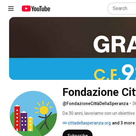
Fondazione Cit
@FondazioneCittàDellaSperanza
•
3
Da 30 anni, lavoriamo con un obiettivo 
Ogni giorno ci impegniamo per trasforma
cittadellasperanza.org
and 3 more 
volontari, ricercatori, medici, infermieri
Subscribe