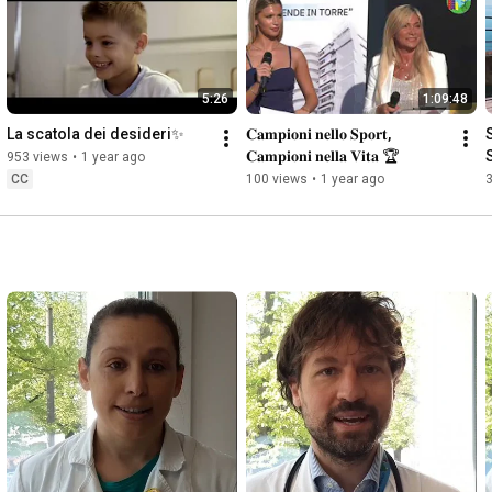
5:26
1:09:48
La scatola dei desideri✨
𝐂𝐚𝐦𝐩𝐢𝐨𝐧𝐢 𝐧𝐞𝐥𝐥𝐨 𝐒𝐩𝐨𝐫𝐭, 
S
𝐂𝐚𝐦𝐩𝐢𝐨𝐧𝐢 𝐧𝐞𝐥𝐥𝐚 𝐕𝐢𝐭𝐚 🏆
953 views
•
1 year ago
CC
100 views
•
1 year ago