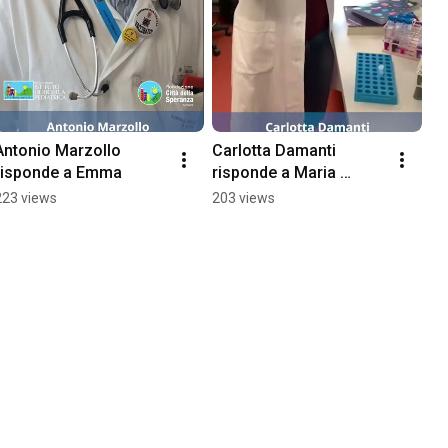
Antonio Marzollo 
Carlotta Damanti 
risponde a Emma
risponde a Maria 
Francesca
223 views
203 views