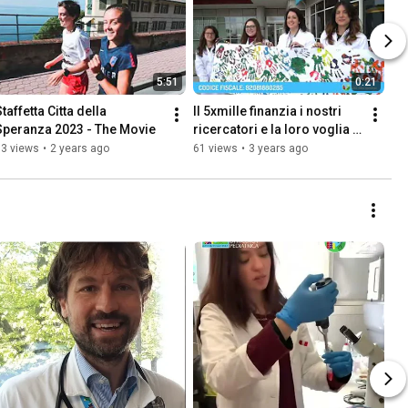
5:51
0:21
taffetta Citta della 
Il 5xmille finanzia i nostri 
Speranza 2023 - The Movie
ricercatori e la loro voglia 
di fare nuove scoperte
33 views
•
2 years ago
61 views
•
3 years ago