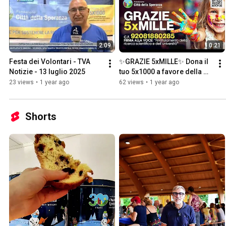
2:09
0:21
Festa dei Volontari - TVA 
✨GRAZIE 5xMILLE✨ Dona il 
Notizie - 13 luglio 2025
tuo 5x1000 a favore della 
ricerca pediatrica di Città 
23 views
•
1 year ago
62 views
•
1 year ago
della Speranza
Shorts