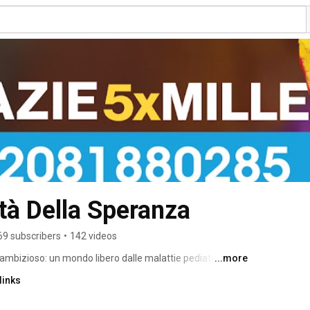
tà Della Speranza
69 subscribers
•
142 videos
ambizioso: un mondo libero dalle malattie pediatriche. 
...more
re questa speranza in realtà, grazie all’aiuto di tutti: 
links
 e donatori. 