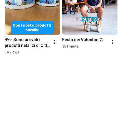
🎁✨ Sono arrivati i 
Festa dei Volontari 🤝
prodotti natalizi di Città 
181 views
della Speranza! ✨🎁
14 views