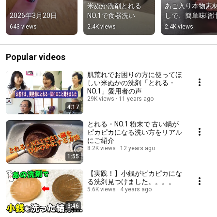
米ぬか洗剤とれる
あご入り本物素
2026年3月20日
NO.1で食器洗い
しで、簡単味噌
643 views
2.4K views
2.4K views
Popular videos
肌荒れでお困りの方に使ってほ
しい米ぬかの洗剤「とれる・
NO.1」愛用者の声
29K views
11 years ago
4:17
とれる・NO.1 粉末で 古い鍋が
ピカピカになる洗い方をリアル
にご紹介
8.2K views
12 years ago
1:55
【実践！】小銭がピカピカにな
る洗剤見つけました。。。。
5.6K views
4 years ago
3:46