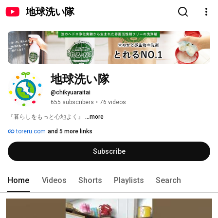
地球洗い隊
地球洗い隊
@chikyuaraitai
655 subscribers
•
76 videos
『暮らしをもっと心地よく』 
...more
toreru.com
and 5 more links
Subscribe
Home
Videos
Shorts
Playlists
Search