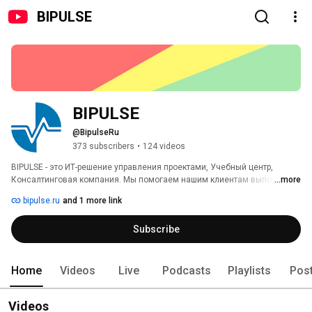
BIPULSE
BIPULSE
@BipulseRu
373 subscribers
•
124 videos
BIPULSE - это ИТ-решение управления проектами, Учебный центр, 
Консалтинговая компания. Мы помогаем нашим клиентам выполнять 
...more
проекты вовремя за счет выстраивания бизнес-процессов и 
bipulse.ru
and 1 more link
поддержки через ИТ-решение BIPULSE. 
Subscribe
Home
Videos
Live
Podcasts
Playlists
Pos
Videos