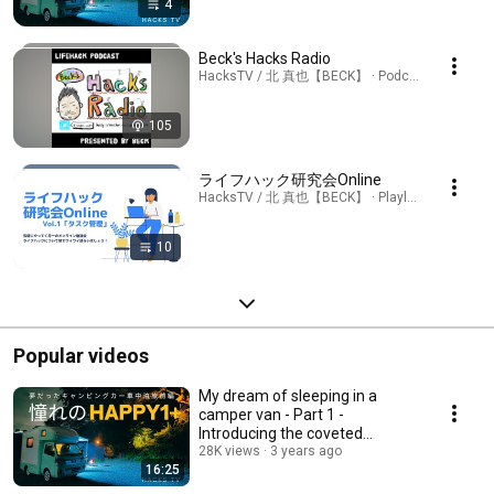
4
Beck's Hacks Radio
HacksTV / 北 真也【BECK】 · Podcast
105
ライフハック研究会Online
HacksTV / 北 真也【BECK】 · Playlist
10
Popular videos
My dream of sleeping in a
camper van - Part 1 -
Introducing the coveted
Happy1+! [4K/60fps/HDR]
28K views
3 years ago
16:25