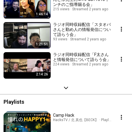
ンチのご指導賜る会」
215 views
Streamed 2 years ago
1:46:14
ラジオ同時収録配信「スタオバ
さんと勤め人の情報発信につい
て語らう会」
93 views
Streamed 2 years ago
1:21:51
ラジオ同時収録配信「F太さん
と情報発信について語らう会」
224 views
Streamed 2 years ago
2:14:26
Playlists
Camp Hack
HacksTV / 北 真也【BECK】 · Playlist