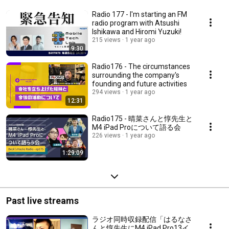
Radio 177 - I'm starting an FM
radio program with Atsushi
Ishikawa and Hiromi Yuzuki!
215 views
1 year ago
9:30
Radio176 - The circumstances
surrounding the company's
founding and future activities
294 views
1 year ago
12:31
Radio175 - 晴菜さんと惇先生と
M4 iPad Proについて語る会
226 views
1 year ago
1:29:09
Past live streams
ラジオ同時収録配信「はるなさ
んと惇先生にM4 iPad Pro13イ