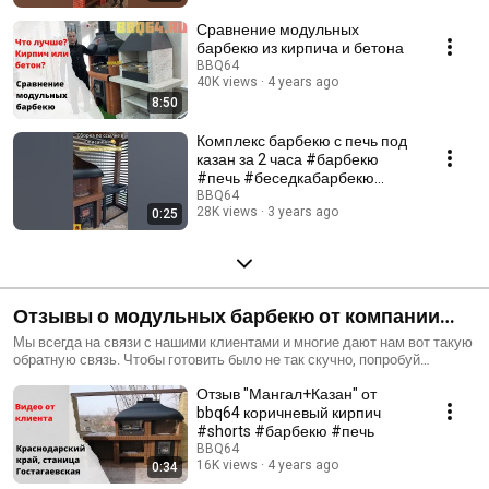
сможете осуществить самостоятельную сборку садового мангала
или печи под казан по принципу «ЛЕГО».
Сравнение модульных
барбекю из кирпича и бетона
BBQ64
40K views
4 years ago
8:50
Комплекс барбекю с печь под
казан за 2 часа #барбекю
#печь #беседкабарбекю
#мангал #зонабарбекю
BBQ64
28K views
3 years ago
0:25
Отзывы о модульных барбекю от компании
bbq64
Мы всегда на связи с нашими клиентами и многие дают нам вот такую
обратную связь. Чтобы готовить было не так скучно, попробуй
готовить вместе с нами!!! ☎️Звони по телефону +7 (987) 325-12-26, 📲
Отзыв "Мангал+Казан" от
пиши в директ Telegram - канал - https://t.me/bbq_ru, Мы В Контакте-
https://vk.com/bbq64_ru, Полная информация в Instagram:
bbq64 коричневый кирпич
https://instagram.com/bbq_ru и обязательно посети наш сайт 🌐
#shorts #барбекю #печь
https://bbq64.ru/, там тебя ждёт скидка и вся подробная информация!
BBQ64
Подробнее о готовом комплекте барбекю из кирпича:
16K views
4 years ago
0:34
https://bbq64.ru/barbeku-iz-kirpicha/