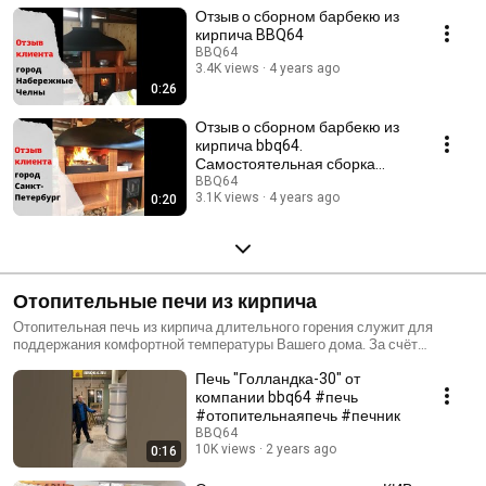
Отзыв о сборном барбекю из
кирпича BBQ64
BBQ64
3.4K views
4 years ago
0:26
Отзыв о сборном барбекю из
кирпича bbq64.
Самостоятельная сборка
готового комплекта.
BBQ64
3.1K views
4 years ago
0:20
Отопительные печи из кирпича
Отопительная печь из кирпича длительного горения служит для
поддержания комфортной температуры Вашего дома. За счёт
топочной дверки с системой «чистого стекла» вы сможете
Печь "Голландка-30" от
использовать её как камин, а чугунная плита с кольцами позволит
пользоваться варочной поверхностью. Конструкция топки подовая,
компании bbq64 #печь
поэтому её можно использовать для приготовления пищи, как в
#отопительнаяпечь #печник
русской печи. Шамотное ядро состоит из плит и кирпича, которые
BBQ64
укладываются в металлический кожух, поэтому перетопы не
10K views
2 years ago
0:16
страшны, так как топка не взаимодействует с облицовкой напрямую.
Наши печи могут быть применены как для воздушного отопления, так