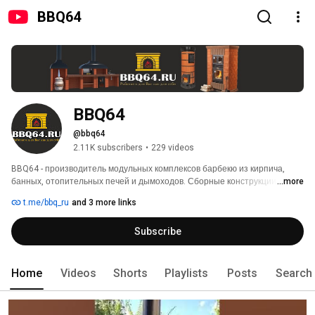
BBQ64
BBQ64
@bbq64
2.11K subscribers
•
229 videos
BBQ64 - производитель модульных комплексов барбекю из кирпича, 
банных, отопительных печей и дымоходов. Сборные конструкции 
...more
комплексов барбекю и печей позволят Вам без печника, строительного 
t.me/bbq_ru
and 3 more links
мусора и лишних затрат обустроить зону барбекю, парную и решить 
вопрос с печным отоплением за несколько часов. Для этого переходите 
Subscribe
к нам на сайт https://bbq64.ru/. Для подписчиков YouTube - канала скидка 
5% на всю продукцию. 
Home
Videos
Shorts
Playlists
Posts
Search