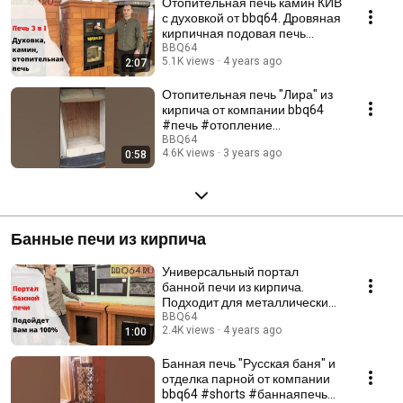
Отопительная печь камин КИВ
и для устройства водяного контура для дома с помощью встроенного
с духовкой от bbq64. Дровяная
теплообменника. Если Вы хотите купить лучшую печь для отопления
кирпичная подовая печь
частного дома на дровах, то Вам к нам – BBQ64.
длительного горения
BBQ64
5.1K views
4 years ago
2:07
Отопительная печь "Лира" из
кирпича от компании bbq64
#печь #отопление
#печькамин
BBQ64
4.6K views
3 years ago
0:58
#отоплениебезгаза
Банные печи из кирпича
Универсальный портал
банной печи из кирпича.
Подходит для металлических
и кирпичных печей
BBQ64
2.4K views
4 years ago
1:00
Банная печь "Русская баня" и
отделка парной от компании
bbq64 #shorts #баннаяпечь