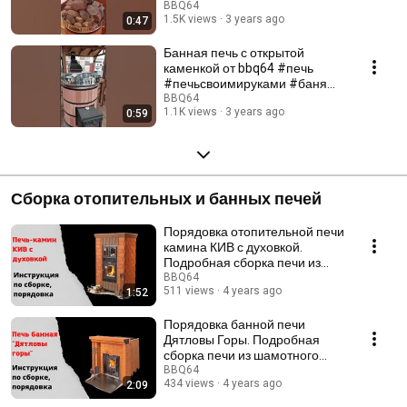
#баня #русскаяпечь
BBQ64
1.5K views
3 years ago
0:47
Банная печь с открытой
каменкой от bbq64 #печь
#печьсвоимируками #баня
#баннаяпечь
BBQ64
1.1K views
3 years ago
0:59
Сборка отопительных и банных печей
Порядовка отопительной печи
камина КИВ с духовкой.
Подробная сборка печи из
шамотного кирпича.
BBQ64
511 views
4 years ago
1:52
Порядовка банной печи
Дятловы Горы. Подробная
сборка печи из шамотного
кирпича.
BBQ64
434 views
4 years ago
2:09