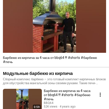
Барбекю из кирпича за 4 часа от bbq64 !!! #shorts #барбекю
#печь
Модульные барбекю из кирпича
Сборный комплекс барбекю – это готовый комплект кирпичных блоков
для обустройства мангальной зоны своими руками. Такие печи-
барбекю предназначены не только для уличного размещения, но и
Барбекю из кирпича за 4 часа
для беседки с навесом. При этом строительство Вашего комплекса
барбекю составит всего 2-3 часа без строительного мусора и печника.
от bbq64 !!! #shorts #барбекю
Легкие конструкции модульного барбекю могут быть установлены без
#печь
фундамента, достаточно тротуарной плитки или армированной
BBQ64
стяжки в 10-15 см. По нашей подробной инструкции для сборки Вы
52K views
4 years ago
0:59