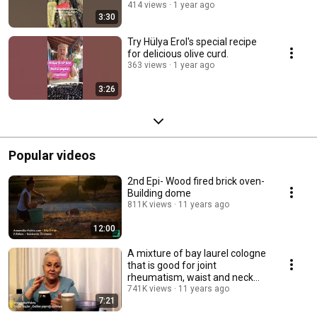
414 views
1 year ago
3:30
Try Hülya Erol's special recipe
for delicious olive curd.
363 views
1 year ago
3:26
Popular videos
2nd Epi- Wood fired brick oven-
Building dome
811K views
11 years ago
12:00
A mixture of bay laurel cologne
that is good for joint
rheumatism, waist and neck
pain.
741K views
11 years ago
7:21