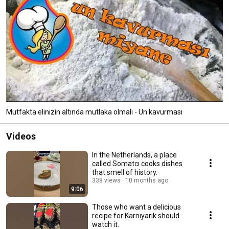
Mutfakta elinizin altında mutlaka olmalı - Un kavurması
Videos
In the Netherlands, a place
called Somatcı cooks dishes
that smell of history.
338 views
10 months ago
9:06
Those who want a delicious
recipe for Karnıyarık should
watch it.