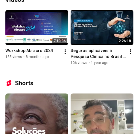
7:19:36
2:26:18
Workshop Abracro 2024
Seguros aplicáveis à 
Pesquisa Clínica no Brasil 
135 views
•
8 months ago
(ABRACRO)
106 views
•
1 year ago
Shorts