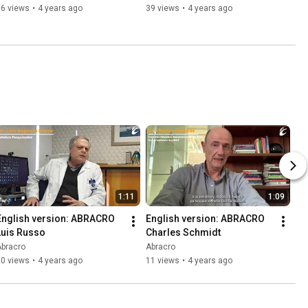
36 views
•
4 years ago
39 views
•
4 years ago
1:11
1:09
English version: ABRACRO 
English version: ABRACRO 
Luis Russo
Charles Schmidt
Abracro
Abracro
10 views
•
4 years ago
11 views
•
4 years ago