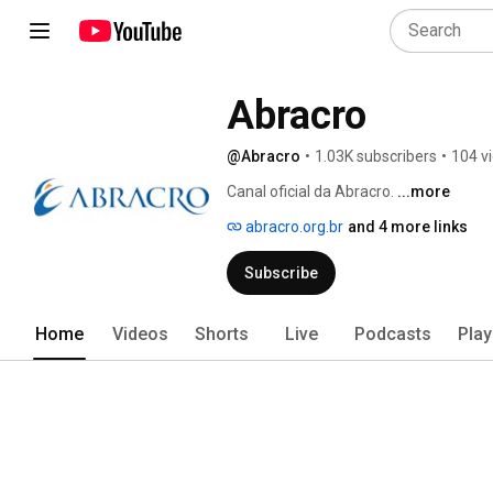
Abracro
@Abracro
•
1.03K subscribers
•
104 v
Canal oficial da Abracro. 
...more
abracro.org.br
and 4 more links
Subscribe
Home
Videos
Shorts
Live
Podcasts
Play