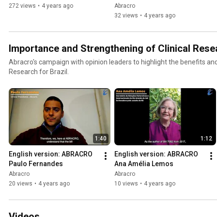
272 views
•
4 years ago
Abracro
32 views
•
4 years ago
Importance and Strengthening of Clinical Resea
Abracro's campaign with opinion leaders to highlight the benefits and
Research for Brazil.
1:40
1:12
English version: ABRACRO 
English version: ABRACRO 
Paulo Fernandes
Ana Amélia Lemos
Abracro
Abracro
20 views
•
4 years ago
10 views
•
4 years ago
Videos