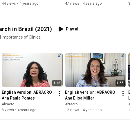
44 views
•
4 years ago
47 views
•
4 years ago
rch in Brazil (2021)
Play all
 importance of Clinical
1:18
1:55
English version: ABRACRO 
English version: ABRACRO 
Ana Paula Pontes
Ana Elisa Miller
Abracro
Abracro
8 views
•
4 years ago
12 views
•
4 years ago