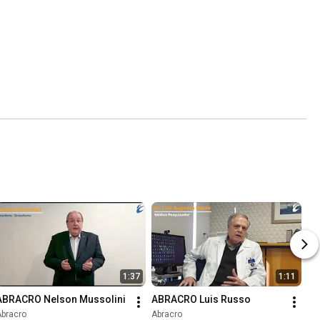
1:37
1:11
ABRACRO Nelson Mussolini
ABRACRO Luis Russo
Abracro
Abracro