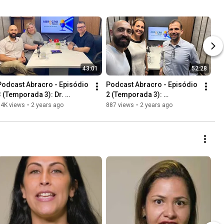
43:01
52:28
Podcast Abracro - Episódio 
Podcast Abracro - Episódio 
3 (Temporada 3): Dr. 
2 (Temporada 3): 
Marcelo Rodrigues Bacci
Aprovação do Projeto de 
14K views
•
2 years ago
887 views
•
2 years ago
Lei 6.007/2023