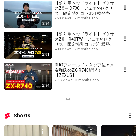
【釣り用ヘッドライト】ゼクサ
スZXー D730 デュオ✕ゼクサ
ス 限定特別コラボ仕様発売！
960 views
7 months ago
3:34
【釣り用ヘッドライト】ゼクサ
スZXーR40TW デュオ✕ゼク
サス 限定特別コラボ仕様発
売！
480 views
7 months ago
2:01
DUOフィールドスタッフ佐々木
友和氏のZX-R740解説！
【ZEXUS】
2.5K views
8 months ago
2:34
Shorts