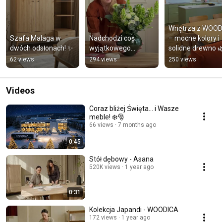
Wnętrza z WOOD
Szafa Malaga w 
Nadchodzi coś 
– mocne kolory i 
dwóch odsłonach! ✨
wyjątkowego...
solidne drewno 
62 views
294 views
250 views
Videos
Coraz bliżej Święta... i Wasze
meble! ❄️🎅
66 views
7 months ago
0:45
Stół dębowy - Asana
520K views
1 year ago
0:31
Kolekcja Japandi - WOODICA
172 views
1 year ago