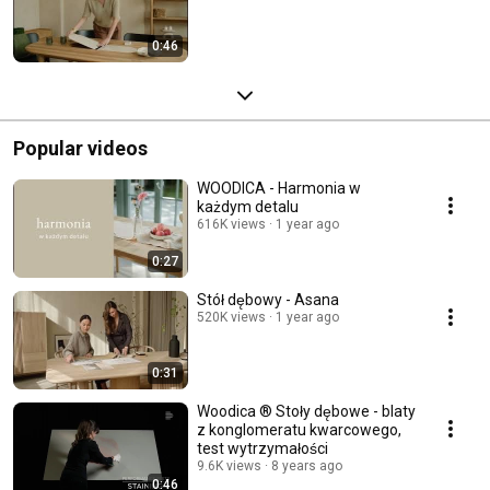
0:46
Popular videos
WOODICA - Harmonia w
każdym detalu
616K views
1 year ago
0:27
Stół dębowy - Asana
520K views
1 year ago
0:31
Woodica ® Stoły dębowe - blaty
z konglomeratu kwarcowego,
test wytrzymałości
9.6K views
8 years ago
0:46