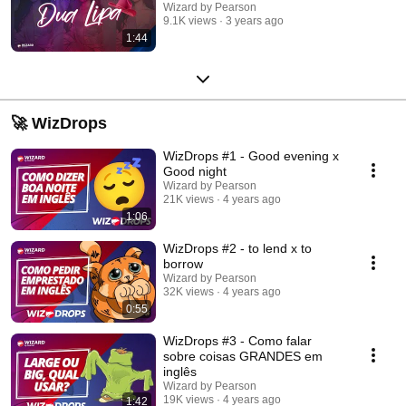
Wizard by Pearson
9.1K views
3 years ago
1:44
🚀 WizDrops
WizDrops #1 - Good evening x
Good night
Wizard by Pearson
21K views
4 years ago
1:06
WizDrops #2 - to lend x to
borrow
Wizard by Pearson
32K views
4 years ago
0:55
WizDrops #3 - Como falar
sobre coisas GRANDES em
inglês
Wizard by Pearson
19K views
4 years ago
1:42