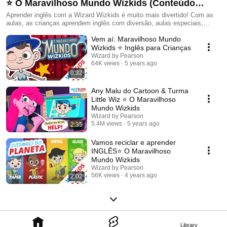
⭐ O Maravilhoso Mundo Wizkids (Conteúdo
Infantil)
Aprender inglês com a Wizard Wizkids é muito mais divertido! Com as
aulas, as crianças aprendem inglês com diversão, aulas especiais,
material e segurança que se filho ou filha precisam. Conheça a turma do
Vem aí: Maravilhoso Mundo
Little Wiz e embarque nessa aventura, com a participação especial da
Any Malu da Cartoon! ⭐
Wizkids ⭐ Inglês para Crianças
Wizard by Pearson
64K views
5 years ago
0:32
Any Malu do Cartoon & Turma
Little Wiz ⭐ O Maravilhoso
Mundo Wizkids
Wizard by Pearson
5.4M views
5 years ago
2:35
Vamos reciclar e aprender
INGLÊS⭐ O Maravilhoso
Mundo Wizkids
Wizard by Pearson
56K views
4 years ago
2:02
Library