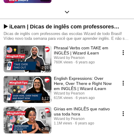
▶️ iLearn | Dicas de inglês com professores
Wizard
Dicas de inglês com professores das escolas Wizard de todo Brasil!
Vídeo novo toda semana para você que quer aprender inglês. E não se
esqueça: com a Wizard, you learn!
Phrasal Verbs com TAKE em
INGLÊS | Wizard iLearn
Wizard by Pearson
760K views
6 years ago
2:01
English Expressions: Over
Here, Over There e Right Now
em INGLÊS | Wizard iLearn
Wizard by Pearson
615K views
6 years ago
1:12
Gírias em INGLÊS que nativo
usa toda hora
Wizard by Pearson
1.1M views
6 years ago
2:40