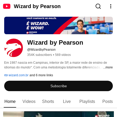
Wizard by Pearson
Wizard by Pearson
@WizardbyPearson
354K subscribers
•
569 videos
Em 1987 nascia em Campinas, interior de SP, a maior rede de ensino de 
idiomas do mundo*. Com uma metodologia totalmente diferenciada, a 
...more
Wizard aposta em cursos de inglês e várias outras línguas que 
wizard.com.br
and 6 more links
acompanham as características particulares de cada aluno, preparando-o 
para aproveitar totalmente o seu aprendizado. A Wizard já ultrapassou a 
Subscribe
marca de 1200 escolas de idiomas e não para de crescer, com cursos para 
crianças, adolescentes e adultos. 
Home
Videos
Shorts
Live
Playlists
Posts