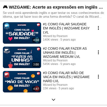
🎮 WIZGAME: Acerte as expressões em inglês e
ganhe pontos 🥇
Se você está aprendendo inglês e quer testar os seus conhecimentos do
idioma, que tal fazer isso de uma forma divertida? O canal da Wizard
preparou uma série de vídeos em forma de game sobre como falar em
#1 COMO FALAR SAUDADE
inglês algumas expressões que são comuns na língua portuguesa. Já se
inscreve no canal para não perder nenhum game da playlist e somar
EM INGLÊS | WIZGAME EASY
muitos pontos no seu conhecimento de inglês! ⚠️ VÍDEO NOVO TODAS
LVL
TERÇAS E QUINTAS ⚠️ O game terá três levels: EASY, MEDIUM e
Wizard by Pearson
HARD. O grau de dificuldade aumenta de acordo com cada nível. Para
140K views
5 years ago
4:04
saber se você está mandando bem, é preciso seguir uma regra de
pontuação do jogo! So, pay attention!
#2 COMO FALAR FAZER AS
UNHAS EM INGLÊS |
WIZGAME MEDIUM LVL
Wizard by Pearson
545K views
5 years ago
3:00
#3 COMO FALAR MÃO DE
VACA EM INGLÊS | WIZGAME
HARD LVL
Wizard by Pearson
15K views
5 years ago
4:47