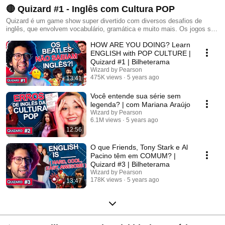
🔴 Quizard #1 - Inglês com Cultura POP
Quizard é um game show super divertido com diversos desafios de
inglês, que envolvem vocabulário, gramática e muito mais. Os jogos são
voltados para o tema que todo mundo ama: cultura pop! 🎮 A playlist
HOW ARE YOU DOING? Learn
conta com a participação de creators famosos, como Bilheterama e Mari
Araújo, se desafiando em um quiz pra lá de animado. Cada episódio, um
ENGLISH with POP CULTURE |
desafio diferente, em que cada pergunta vale 10 pontos. Ao final do
Quizard #1 | Bilheterama
vídeo, é somada a pontuação total. Vence quem estiver com o idioma
Wizard by Pearson
mais afiado! 🏆 Quem você acha que leva essa? Toda quinta, às 19h,
475K views
5 years ago
13:41
tem vídeo novo, cheio de conteúdo e dicas para praticar inglês e garantir
boas risadas. 🤩
Você entende sua série sem
legenda? | com Mariana Araújo
Wizard by Pearson
6.1M views
5 years ago
12:56
O que Friends, Tony Stark e Al
Pacino têm em COMUM? |
Quizard #3 | Bilheterama
Wizard by Pearson
178K views
5 years ago
13:47