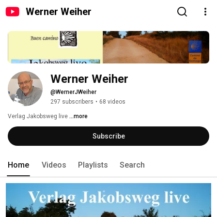
Werner Weiher
Werner Weiher
@WernerJWeiher
297 subscribers
•
68 videos
Verlag Jakobsweg live 
...more
Subscribe
Home
Videos
Playlists
Search