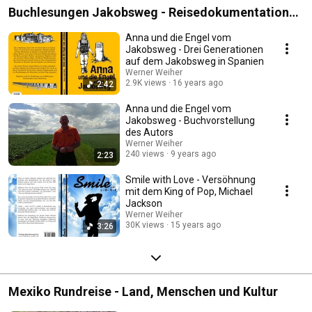
Buchlesungen Jakobsweg - Reisedokumentation
und Romane
Anna und die Engel vom
Jakobsweg - Drei Generationen
auf dem Jakobsweg in Spanien
Werner Weiher
2.9K views
16 years ago
2:42
Anna und die Engel vom
Jakobsweg - Buchvorstellung
des Autors
Werner Weiher
240 views
9 years ago
2:23
Smile with Love - Versöhnung
mit dem King of Pop, Michael
Jackson
Werner Weiher
30K views
15 years ago
3:26
Mexiko Rundreise - Land, Menschen und Kultur