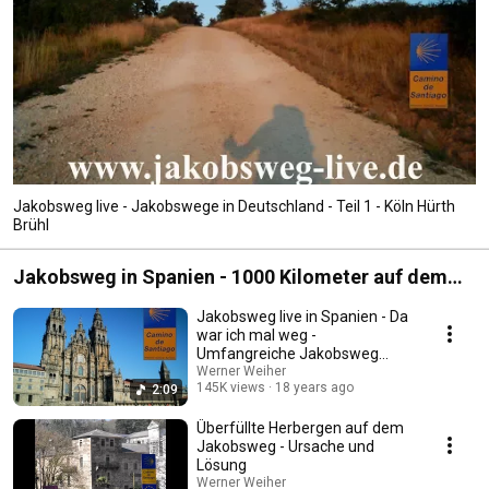
Jakobsweg live - Jakobswege in Deutschland - Teil 1 - Köln Hürth
Brühl
Jakobsweg in Spanien - 1000 Kilometer auf dem
1000-jährigen Weg
Jakobsweg live in Spanien - Da
war ich mal weg -
Umfangreiche Jakobsweg
Doku
Werner Weiher
145K views
18 years ago
2:09
Überfüllte Herbergen auf dem
Jakobsweg - Ursache und
Lösung
Werner Weiher