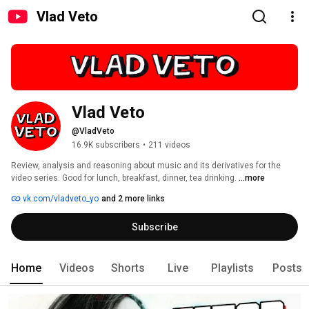
Vlad Veto
Vlad Veto
@VladVeto
16.9K subscribers
•
211 videos
Review, analysis and reasoning about music and its derivatives for the 
video series. Good for lunch, breakfast, dinner, tea drinking. 
...more
vk.com/vladveto_yo
and 2 more links
Subscribe
Home
Videos
Shorts
Live
Playlists
Posts