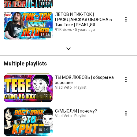
11:19
ЛЕТОВ И ТИК-ТОК |
ГРАЖДАНСКАЯ ОБОРОНА в
Тик-Токе | РЕАКЦИЯ
91K views
5 years ago
16:46
Multiple playlists
ТЫ МОЯ ЛЮБОВЬ | обзоры на
хорошее
Vlad Veto · Playlist
37
С/МЫСЛ/И | почему?
Vlad Veto · Playlist
24