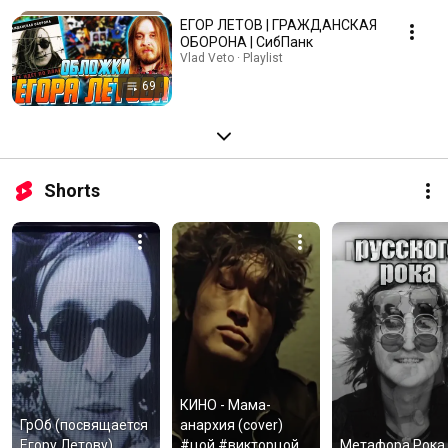
ЕГОР ЛЕТОВ | ГРАЖДАНСКАЯ
ОБОРОНА | СибПанк
Vlad Veto · Playlist
69
Shorts
КИНО - Мама-
ГрОб (посвящается 
анархия (cover) 
Егору Летову)
#цой #викторцой
Метафора Рока