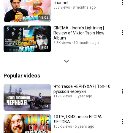
channel
553 views
8 months ago
18:02
CINEMA - Indra's Lightning |
Review of Viktor Tsoi's New
Album
6.8K views
10 months ago
8:05
Popular videos
Что такое ЧЕРНУХА? | Топ-10
русской чернухи
119K views
1 year ago
15:14
10 РЕДКИХ песен ЕГОРА
ЛЕТОВА
105K views
5 years ago