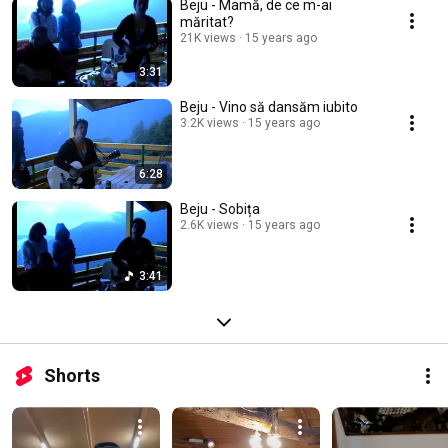
Beju - Mamă, de ce m-ai
măritat?
21K views
15 years ago
3:31
Beju - Vino să dansăm iubito
3.2K views
15 years ago
6:28
Beju - Sobița
2.6K views
15 years ago
3:41
Shorts