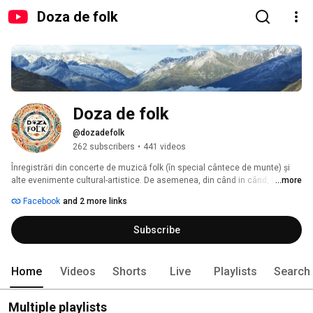
Doza de folk
Doza de folk
@dozadefolk
262 subscribers
•
441 videos
Înregistrări din concerte de muzică folk (în special cântece de munte) și 
alte evenimente cultural-artistice. De asemenea, din când in când, voi 
...more
prezenta părerea mea despre multe alte chestii care sper să îți placă așa 
Facebook
and 2 more links
că te invit să te abonezi! 
Subscribe
Home
Videos
Shorts
Live
Playlists
Search
Multiple playlists