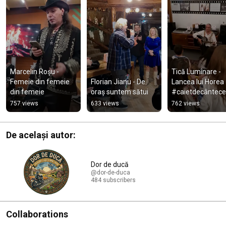
Marcelin Roșu - 
Tică Lumînare - 
Femeie din femeie 
Florian Jianu - De 
Lancea lui Horea 
din femeie
oraș suntem sătui
#caietdecântece 
#ticaluminare 
757 views
633 views
762 views
#lancealuihorea
De același autor:
Dor de ducă
@dor-de-duca
484 subscribers
Collaborations