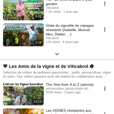
garden
Viticabrol
7.2K views
1 year ago
8:01
Visite du vignoble de cépages
résistants (Isabelle, Muscat
bleu, Dattier, ...)
Viticabrol
12K views
4 years ago
3:29
💚 Les Amis de la vigne et de Viticabrol 🍇
Sélection de vidéos de jardiniers passionnés : jardin, permaculture, vigne
et raisin. Ces vidéos peuvent avoir été réalisé en collaboration avec
Viticabrol, ou présenter des plants de vigne résistants issus du site de
The Vine from A to Z (almost)
vente en ligne : https://viticabrol.fr
permaculture agroécologie etc...
503K views
5 years ago
32:18
Les VIGNES résistantes aux