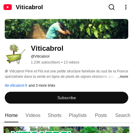
Viticabrol
Viticabrol
@Viticabrol
1.23K subscribers
•
13 videos
🍇 Viticabrol Père et Fils est une petite structure familiale du sud de la France 
spécialisée dans la vente en ligne de pieds de vignes résistants aux 
...more
maladies (plus respectueux de l'environnement et l'écologie) 
viticabrol.fr
and 3 more links
Subscribe
Home
Videos
Shorts
Playlists
Posts
Search