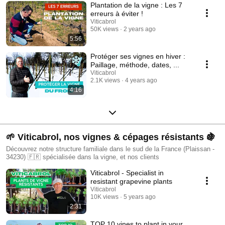
Plantation de la vigne : Les 7
erreurs à éviter !
Viticabrol
50K views
2 years ago
5:56
Protéger ses vignes en hiver :
Paillage, méthode, dates, ...
Viticabrol
2.1K views
4 years ago
4:16
🌱 Viticabrol, nos vignes & cépages résistants 🍇
Découvrez notre structure familiale dans le sud de la France (Plaissan -
34230) 🇫🇷 spécialisée dans la vigne, et nos clients
Viticabrol - Specialist in
resistant grapevine plants
Viticabrol
10K views
5 years ago
2:31
TOP 10 vines to plant in your