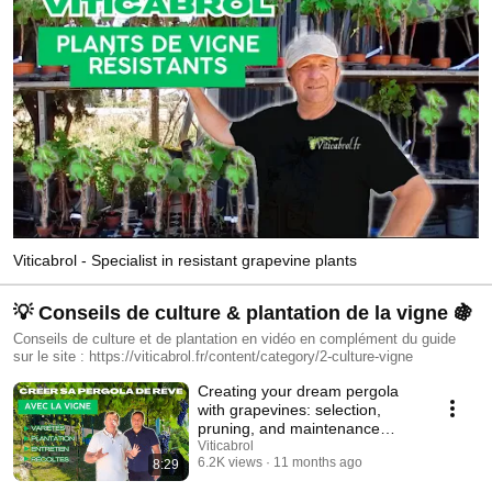
Viticabrol - Specialist in resistant grapevine plants
💡 Conseils de culture & plantation de la vigne 🍇
Conseils de culture et de plantation en vidéo en complément du guide
sur le site : https://viticabrol.fr/content/category/2-culture-vigne
Creating your dream pergola
with grapevines: selection,
pruning, and maintenance
secrets
Viticabrol
6.2K views
11 months ago
8:29