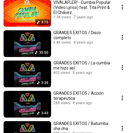
VIVALAFLER! - Cumbia Popular
(Video Lyrics) feat. Tita Print &
El Chávez
7.3K views
7 years ago
3:15
GRANDES EXITOS / Disco
completo
6.8K views
8 years ago
35:50
GRANDES EXITOS / La cumbia
me hizo así
805 views
8 years ago
3:35
GRANDES EXITOS / Acción
terapeutica
288 views
8 years ago
3:43
GRANDES EXITOS / Batumba
cha cha