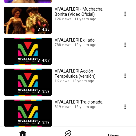
VIVALAFLER! - Muchacha
Bonita (Video Oficial)
12K views
11 years ago
4:25
VIVALAFLER! Exiliado
788 views
13 years ago
4:07
VIVALAFLER! Acción
Terapéutica (versión)
1K views
13 years ago
3:59
VIVALAFLER! Traicionada
819 views
13 years ago
3:19
Library