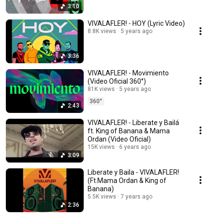
3:10
VIVALAFLER! - HOY (Lyric Video)
8.8K views
5 years ago
3:36
VIVALAFLER! - Movimiento
(Video Oficial 360°)
81K views
5 years ago
360°
2:43
VIVALAFLER! - Liberate y Bailá
ft. King of Banana & Mama
Ordan (Video Oficial)
15K views
6 years ago
3:09
Liberate y Baila - VIVALAFLER!
(Ft.Mama Ordan & King of
Banana)
5.5K views
7 years ago
2:36