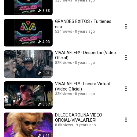
525 views
8 years ago
3:33
GRANDES EXITOS / Tu tienes
eso
524 views
8 years ago
4:03
VIVALAFLER! - Despertar (Video
Oficial)
82K views
8 years ago
3:01
VIVALAFLER! - Locura Virtual
(Video Oficial)
33K views
8 years ago
3:57
DULCE CAROLINA VIDEO
OFICIAL-VIVALAFLER!
8.8K views
9 years ago
3:41