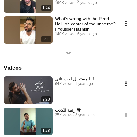
190K views
6 years ago
1:44
What’s wrong with the Pearl
Hall, oh center of the universe?
| Youssef Hashish
140K views
6 years ago
3:01
Videos
انا مستحيل احب تاني!
64K views
1 year ago
9:28
زنقة الكلاب 🐕
35K views
3 years ago
1:28