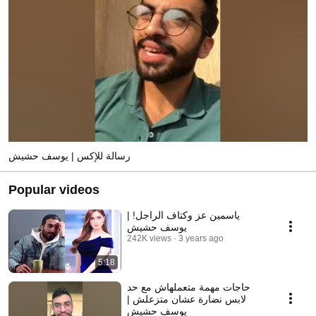
رسالة للإكس | يوسف حشيش
Popular videos
ياسمين عز وكتاف الراجل! |
يوسف حشيش
242K views
3 years ago
5:18
حاجات مهمة متعملهاش مع حد
لابس نضارة عشان متزعلش |
يوسف حشيش