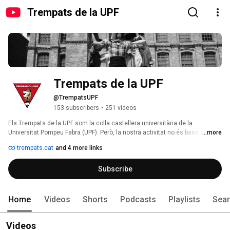
Trempats de la UPF
Trempats de la UPF
@TrempatsUPF
153 subscribers
•
251 videos
Els Trempats de la UPF som la colla castellera universitària de la 
Universitat Pompeu Fabra (UPF). Però, la nostra activitat no és basa només 
...more
en castells; sinó que proposem tota una sèrie d’activitats lúdiques i 
trempats.cat
and 4 more links
culturals perquè treguis el màxim profit de la teva vida universitària! 
Subscribe
Home
Videos
Shorts
Podcasts
Playlists
Sea
Videos