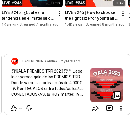
38:19
30:42
LIVE #246 | ¿Cuál es la 
LIVE #245 | How to choose 
tendencia en el material de 
the right size for your trail 
Trail de 2026?
running shoes?
1K views
•
Streamed 7 months ago
1.4K views
•
Streamed 8 months ago
TRAILRUNNINGReview
•
2 years ago
🏆GALA PREMIOS TRR 2023🏆 🤵Llega
la esperada gala de los PREMIOS TRR.
Donde vamos a sortear más de 4.000€
💰💰 en REGALOS entre todos/as los/as
CONECTADOS/AS. 📅 HOY martes 19 a
las
19:30
- GALA TRR ¡OS ESPERAMOS!
💻
56
https://www.youtube.com/watch?
v=Qi2MZ...
#trailrunning
#trail