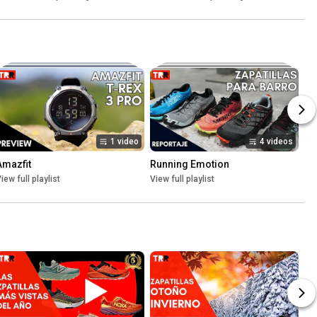
absoluto de Azara
1 video
4 videos
Amazfit
Running Emotion
iew full playlist
View full playlist