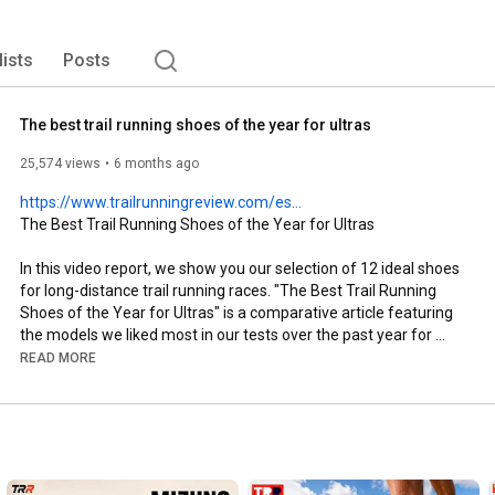
lists
Posts
The best trail running shoes of the year for ultras
25,574 views
6 months ago
https://www.trailrunningreview.com/es...
The Best Trail Running Shoes of the Year for Ultras

In this video report, we show you our selection of 12 ideal shoes 
for long-distance trail running races. "The Best Trail Running 
Shoes of the Year for Ultras" is a comparative article featuring 
the models we liked most in our tests over the past year for 
running intermediate races. We'll help you find the shoes that 
READ MORE
best suit your needs for this type of mountain race.

00:00
02:41
04:48
06:47