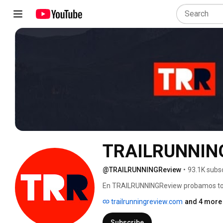
TRAILRUNNIN
@TRAILRUNNINGReview
•
93.1K subs
En TRAILRUNNINGReview probamos todo 
análisis totalmente reales y estructur
trailrunningreview.com
and 4 more 
personas experimentadas en éste cam
Subscribe