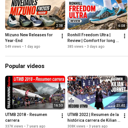
2:38
6:08
Mizuno New Releases for 
Ronhill Freedom Ultra | 
Year-End
Review | Comfort for long 
runs
549 views
•
1 day ago
385 views
•
3 days ago
Popular videos
16:53
21:40
UTMB 2018 - Resumen 
UTMB 2022 | Resumen de la 
carrera
histórica carrera de Kilian 
Jornet - Esto no es 
337K views
•
7 years ago
308K views
•
3 years ago