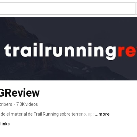
GReview
cribers
•
7.3K videos
el material de Trail Running sobre terreno, aportando 
...more
ados sobre el material. Con un equipo de más de 20 
links
po podemos ofrecer información de calidad. 