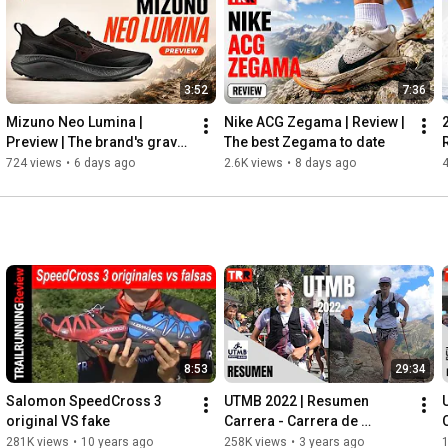
08:44
10:57
13:14
15:37
3:52
7:36
18:10
19:53
Mizuno Neo Lumina | 
Nike ACG Zegama | Review | 
22:22
Preview | The brand's gravel 
The best Zegama to date
24:23
shoe!
724 views
•
6 days ago
2.6K views
•
8 days ago
27:06
29:19
 - End

TRAILRUNNINGReview

Media partner of the European Outdoor Conservation 
Association (EOCA)

FOLLOW US ON:

Website: 
http://www.trailrunningreview.com
Newsletter: 
https://bit.ly/Newsletter_TRAILRUNNIN...
8:53
29:34
Instagram: 
http://instagram.com/trailrunningreview
Podcast: 
https://bit.ly/SpotifyTRR
Salomon SpeedCross 3 
UTMB 2022 | Resumen 
Twitch: 
https://www.twitch.tv/trailrunningreview
original VS fake
Carrera - Carrera de 
Twitter: 
https://twitter.com/trailrunningrvw
récords
281K views
•
10 years ago
258K views
•
3 years ago