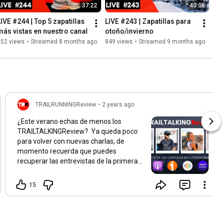
37:22
40:06
LIVE #244 | Top 5 zapatillas 
LIVE #243 | Zapatillas para 
más vistas en nuestro canal
otoño/invierno
852 views
•
Streamed 8 months ago
849 views
•
Streamed 9 months ago
TRAILRUNNINGReview
•
2 years ago
¿Este verano echas de menos los
TRAILTALKINGReview? Ya queda poco
para volver con nuevas charlas, de
momento recuerda que puedes
recuperar las entrevistas de la primera
temporada.
https://www.youtube.com/playlist?list...
15