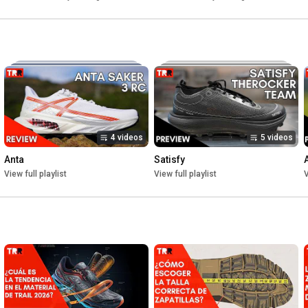
Facebook: 
http://www.facebook.com/pages/TrailRu...
4 videos
5 videos
Anta
Satisfy
View full playlist
View full playlist
V