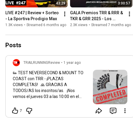
43:29
3:00:57
LIVE #247 | Review + Sorteo 
GALA Premios TRR & RRR & 
- La Sportiva Prodigio Max
TKR & GRR 2025 - Los 
mejores productos del año 
1.3K views
•
Streamed 6 months ago
2.3K views
•
Streamed 7 months ago
con muchos regalos en 
juego
Posts
TRAILRUNNINGReview
•
1 year ago
👟 TEST NEVERSECOND & MOUNT TO
COAST con TRR - ¡PLAZAS
COMPLETAS! 🙏 GRACIAS A
TODOS/AS los inscritos/as. ¡Nos
vemos el jueves 03 a las
10:00
en el
STAND de NEVERSECOND!
7