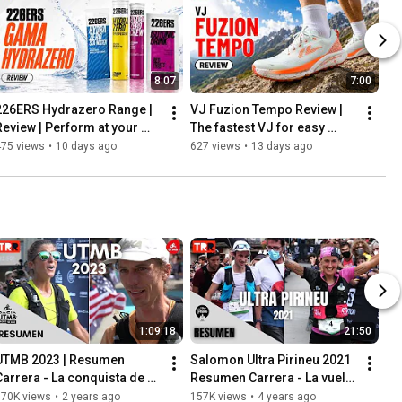
8:07
7:00
226ERS Hydrazero Range | 
VJ Fuzion Tempo Review | 
Review | Perform at your 
The fastest VJ for easy 
best even on the hottest 
terrain?
475 views
•
10 days ago
627 views
•
13 days ago
days!
1:09:18
21:50
UTMB 2023 | Resumen 
Salomon Ultra Pirineu 2021 
Carrera - La conquista de 
Resumen Carrera - La vuelta 
los estadounidenses
de Kilian y el dominio 
170K views
•
2 years ago
157K views
•
4 years ago