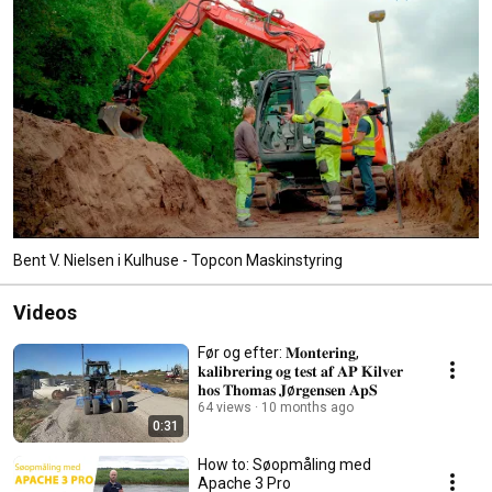
Bent V. Nielsen i Kulhuse - Topcon Maskinstyring
Videos
Før og efter: 𝐌𝐨𝐧𝐭𝐞𝐫𝐢𝐧𝐠,
𝐤𝐚𝐥𝐢𝐛𝐫𝐞𝐫𝐢𝐧𝐠 𝐨𝐠 𝐭𝐞𝐬𝐭 𝐚𝐟 𝐀𝐏 𝐊𝐢𝐥𝐯𝐞𝐫
𝐡𝐨𝐬 𝐓𝐡𝐨𝐦𝐚𝐬 𝐉ø𝐫𝐠𝐞𝐧𝐬𝐞𝐧 𝐀𝐩𝐒
64 views
10 months ago
0:31
How to: Søopmåling med
Apache 3 Pro