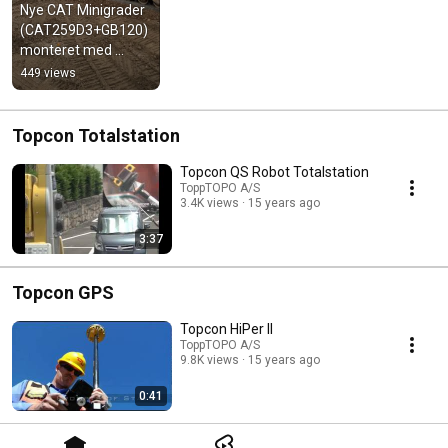
Nye CAT Minigrader 
(CAT259D3+GB120) 
monteret med 
Topcon GX-55 
449 views
skærm & Dual GPS.
Topcon Totalstation
Topcon QS Robot Totalstation
ToppTOPO A/S
3.4K views
15 years ago
3:37
Topcon GPS
Topcon HiPer II
ToppTOPO A/S
9.8K views
15 years ago
0:41