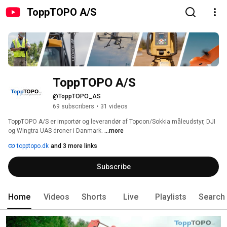
ToppTOPO A/S
ToppTOPO A/S
@ToppTOPO_AS
69 subscribers
•
31 videos
ToppTOPO A/S er importør og leverandør af Topcon/Sokkia måleudstyr, DJI 
og Wingtra UAS droner i Danmark. 
...more
topptopo.dk
and 3 more links
Subscribe
Home
Videos
Shorts
Live
Playlists
Search