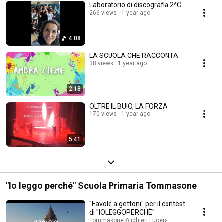
Laboratorio di discografia 2^C
266 views
1 year ago
4:08
LA SCUOLA CHE RACCONTA
38 views
1 year ago
2:18
OLTRE IL BUIO, LA FORZA
170 views
1 year ago
5:41
"Io leggo perché" Scuola Primaria Tommasone
"Favole a gettoni" per il contest
di "IOLEGGOPERCHÈ"
Tommasone Alighieri Lucera