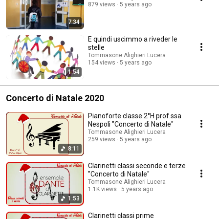
879 views
5 years ago
7:34
E quindi uscimmo a riveder le
stelle
Tommasone Alighieri Lucera
154 views
5 years ago
1:54
Concerto di Natale 2020
Pianoforte classe 2°H prof.ssa
Nespoli "Concerto di Natale"
Tommasone Alighieri Lucera
259 views
5 years ago
8:11
Clarinetti classi seconde e terze
"Concerto di Natale"
Tommasone Alighieri Lucera
1.1K views
5 years ago
1:53
Clarinetti classi prime