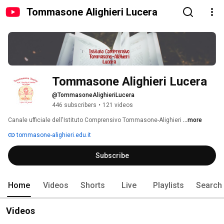
Tommasone Alighieri Lucera
Tommasone Alighieri Lucera
@TommasoneAlighieriLucera
446 subscribers
•
121 videos
Canale ufficiale dell'Istituto Comprensivo Tommasone-Alighieri 
...more
tommasone-alighieri.edu.it
Subscribe
Home
Videos
Shorts
Live
Playlists
Search
Videos