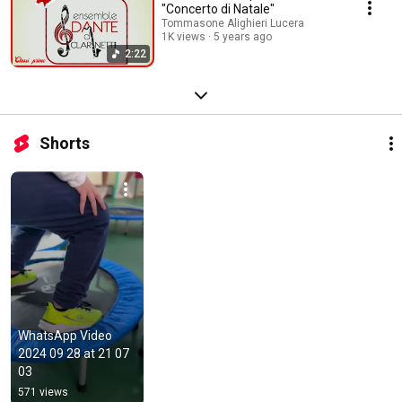
"Concerto di Natale"
Tommasone Alighieri Lucera
1K views
5 years ago
2:22
Shorts
WhatsApp Video 
2024 09 28 at 21 07 
03
571 views