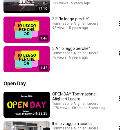
199 views
5 years ago
12:10
3 E "Io leggo perché"
Tommasone Alighieri Lucera
92 views
5 years ago
1:46
5 A "Io leggo perché"
Tommasone Alighieri Lucera
76 views
5 years ago
1:42
Open Day
OPEN DAY Tommasone-
Alighieri Lucera
Tommasone Alighieri Lucera
1.7K views
Streamed 5 years ago
1:22:25
Il mio viaggio a scuola...
Tommasone Alighieri Lucera