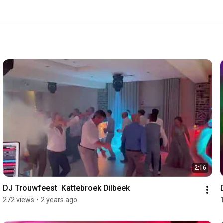
2:16
DJ Trouwfeest  Kattebroek Dilbeek
272 views
•
2 years ago