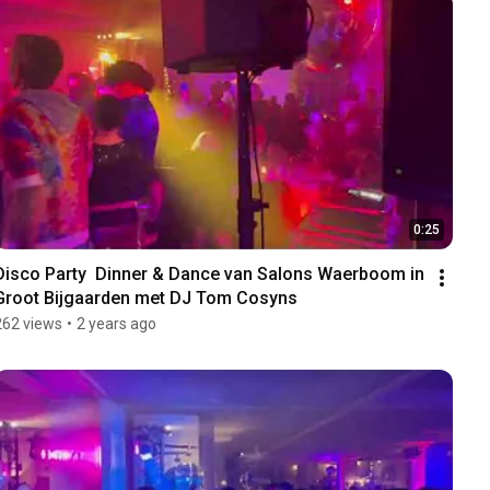
0:25
Disco Party  Dinner & Dance van Salons Waerboom in 
Groot Bijgaarden met DJ Tom Cosyns
262 views
•
2 years ago