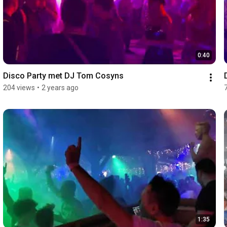
0:40
Disco Party met DJ Tom Cosyns
204 views
•
2 years ago
1:35