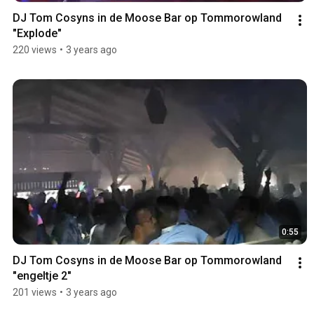
DJ Tom Cosyns in de Moose Bar op Tommorowland 
"Explode"
220 views
•
3 years ago
0:55
DJ Tom Cosyns in de Moose Bar op Tommorowland 
"engeltje 2"
201 views
•
3 years ago