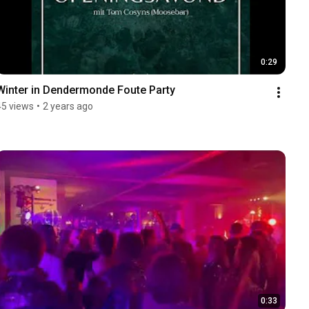
0:29
Winter in Dendermonde Foute Party
45 views
•
2 years ago
0:33