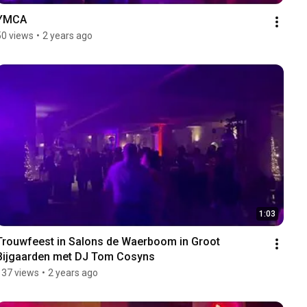
YMCA
50 views
•
2 years ago
1:03
Trouwfeest in Salons de Waerboom in Groot 
Bijgaarden met DJ Tom Cosyns
137 views
•
2 years ago