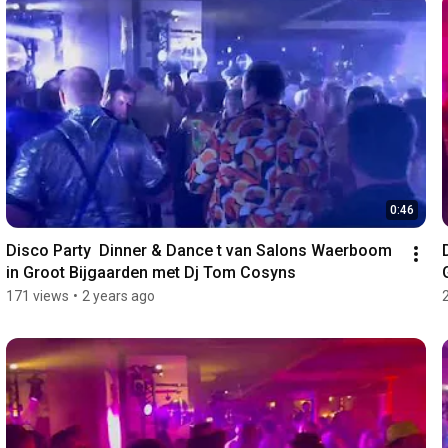
0:46
Disco Party  Dinner & Dance t van Salons Waerboom 
in Groot Bijgaarden met Dj Tom Cosyns
171 views
•
2 years ago