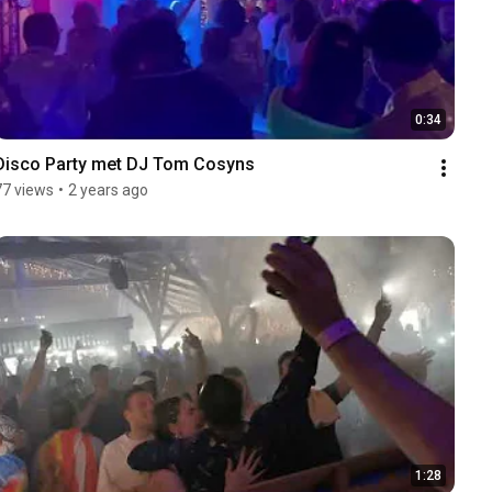
0:34
Disco Party met DJ Tom Cosyns
77 views
•
2 years ago
1:28