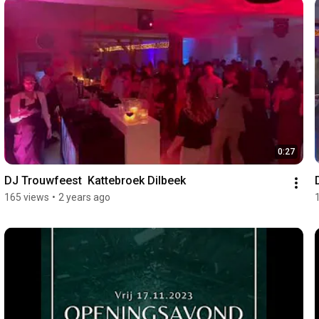
0:27
DJ Trouwfeest  Kattebroek Dilbeek
165 views
•
2 years ago