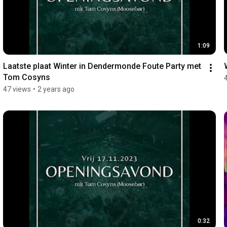
1:09
Laatste plaat Winter in Dendermonde Foute Party met 
Tom Cosyns
47 views
•
2 years ago
0:32