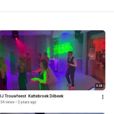
0:28
DJ Trouwfeest  Kattebroek Dilbeek
154 views
•
2 years ago