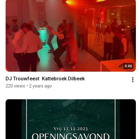
0:46
DJ Trouwfeest  Kattebroek Dilbeek
220 views
•
2 years ago