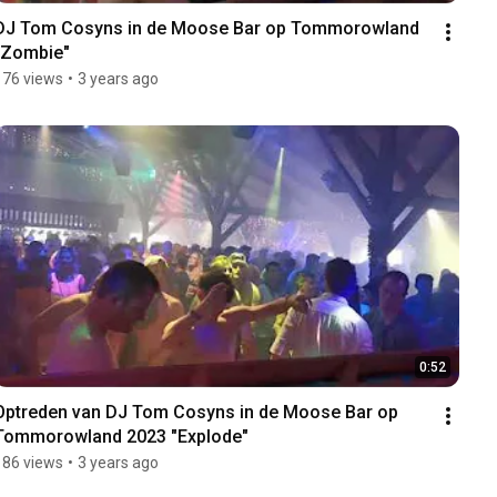
DJ Tom Cosyns in de Moose Bar op Tommorowland 
"Zombie"
176 views
•
3 years ago
0:52
Optreden van DJ Tom Cosyns in de Moose Bar op 
Tommorowland 2023 "Explode"
186 views
•
3 years ago