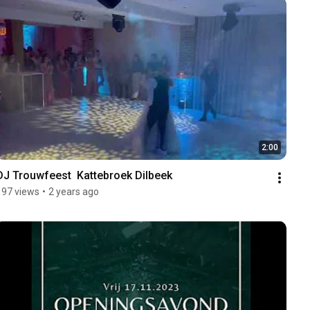
2:00
DJ Trouwfeest  Kattebroek Dilbeek
197 views
•
2 years ago