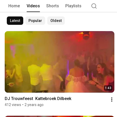
Home
Videos
Shorts
Playlists
Latest
Popular
Oldest
1:43
DJ Trouwfeest  Kattebroek Dilbeek
412 views
•
2 years ago