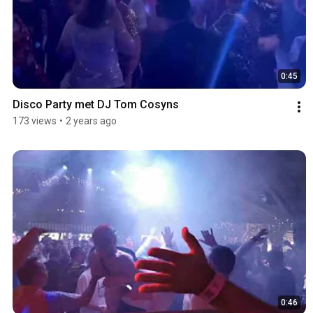
0:45
Disco Party met DJ Tom Cosyns
173 views
•
2 years ago
0:46