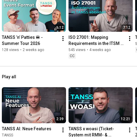
kann beliebig erweitert werden.
1:12
7:12
TANSS ’n’ Patties 🍔 - 
ISO 27001: Mapping 
Summer Tour 2026
Requirements in the ITSM 
Tool
128 views
•
2 weeks ago
545 views
•
4 weeks ago
CC
Play all
2:39
12:21
TANSS AI: Neue Features
TANSS x woasi (Ticket-
System mit RMM- & 
TANSS