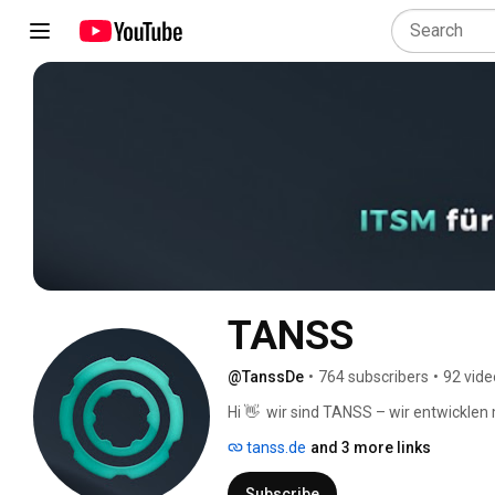
TANSS
@TanssDe
•
764 subscribers
•
92 vide
Hi 👋  wir sind TANSS – wir entwicklen
Systemhäuser, MSPs und IT-Abteilungen
tanss.de
and 3 more links
Erfahrungen und Best-Practices, die 
und zukunftssicher zu arbeiten 🚀 
Subscribe