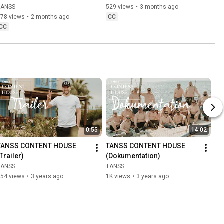
TANSS
529 views
•
3 months ago
578 views
•
2 months ago
CC
CC
0:55
14:02
TANSS CONTENT HOUSE 
TANSS CONTENT HOUSE 
Trailer)
(Dokumentation)
TANSS
TANSS
454 views
•
3 years ago
1K views
•
3 years ago