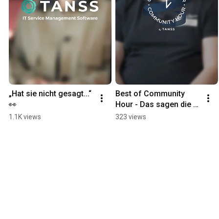
„Hat sie nicht gesagt...“ 
Best of Community 
👀
Hour - Das sagen die 
Teilnehmer aus Staffel 
1.1K views
323 views
1!