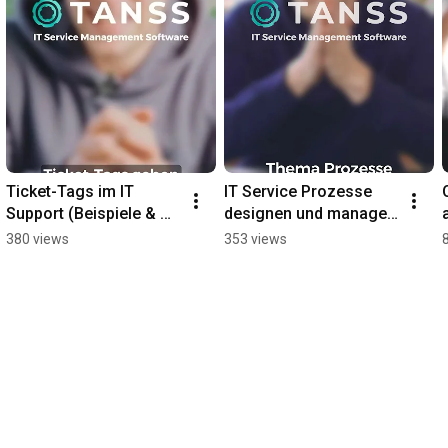
Ticket-Tags im IT 
IT Service Prozesse 
Support (Beispiele & 
designen und managen 
Übersichten) 🙌📈 
(Ideen & Tipps für IT-
380 views
353 views
#technology #tutorial 
Dienstleister) 🚀💻 
#TANSS
#tutorial #TANSS