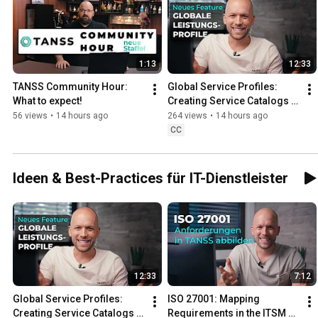
1:13
12:33
TANSS Community Hour: 
Global Service Profiles: 
What to expect!
Creating Service Catalogs in 
Your ITSM Tool
56 views
•
14 hours ago
264 views
•
14 hours ago
CC
Ideen & Best-Practices für IT-Dienstleister
12:33
7:12
Global Service Profiles: 
ISO 27001: Mapping 
Creating Service Catalogs in 
Requirements in the ITSM 