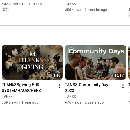
Monitoring-Tool verbinden)
542 views
•
1 month ago
TANSS
CC
356 views
•
2 months ago
1:46
12:17
ThANkSSgiving FÜR 
TANSS Community Days 
SYSTEMHAUSCHEFS
2023
(
TANSS
TANSS
559 views
•
1 year ago
676 views
•
2 years ago