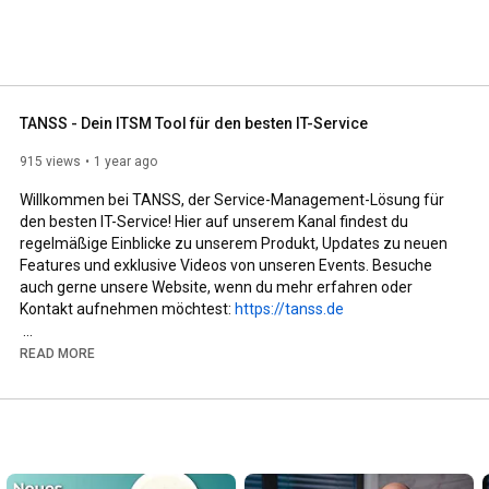
TANSS - Dein ITSM Tool für den besten IT-Service
915 views
1 year ago
Willkommen bei TANSS, der Service-Management-Lösung für 
den besten IT-Service! Hier auf unserem Kanal findest du 
regelmäßige Einblicke zu unserem Produkt, Updates zu neuen 
Features und exklusive Videos von unseren Events. Besuche 
auch gerne unsere Website, wenn du mehr erfahren oder 
Kontakt aufnehmen möchtest: 
https://tanss.de
Unsere IT-Service-Management-Software (ITSM) macht 
READ MORE
Systemhäuser, Managed Service Provider und IT-Abteilungen 
zukunftssicher. TANSS hilft bei der Automatisierung im IT-
Prozessmanagement, erhöht die IT-Servicedesk-Produktivität 
und verbessert die Servicequalität von Helpdesk-Mitarbeitern. 
Durch das optimale Zusammenspiel unserer Module lässt sich 
TANSS gezielt für jede Unternehmensgröße anpassen und 