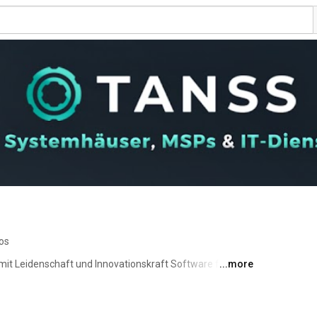
os
 mit Leidenschaft und Innovationskraft Software für 
...more
. Auf unserem Kanal teilen wir mit euch Ideen, 
tausenden Menschen und IT-Teams helfen, erfolgreicher 