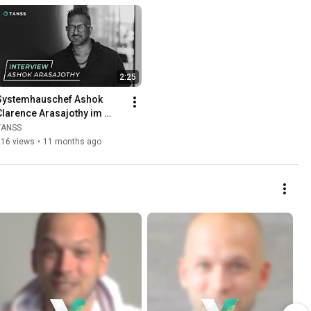
2:25
Systemhauschef Ashok 
Clarence Arasajothy im 
nterview (aca it 
TANSS
systemhaus)
216 views
•
11 months ago