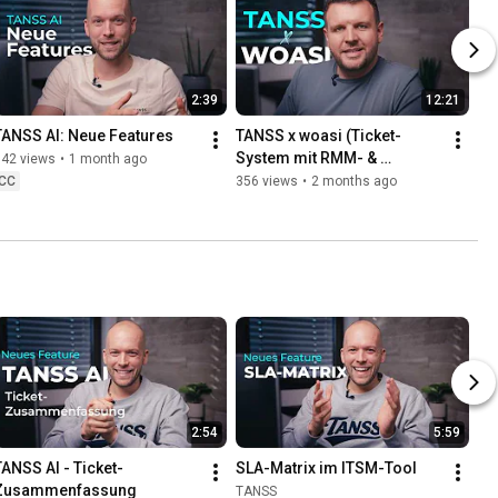
2:39
12:21
TANSS AI: Neue Features
TANSS x woasi (Ticket-
System mit RMM- & 
542 views
•
1 month ago
Monitoring-Tool verbinden)
CC
356 views
•
2 months ago
2:54
5:59
TANSS AI - Ticket-
SLA-Matrix im ITSM-Tool
Zusammenfassung
TANSS