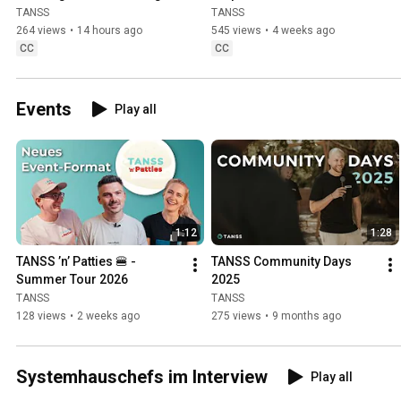
Your ITSM Tool
Tool
TANSS
TANSS
264 views
•
14 hours ago
545 views
•
4 weeks ago
CC
CC
Events
Play all
1:12
1:28
TANSS ’n’ Patties 🍔 - 
TANSS Community Days 
Summer Tour 2026
2025
TANSS
TANSS
128 views
•
2 weeks ago
275 views
•
9 months ago
Systemhauschefs im Interview
Play all