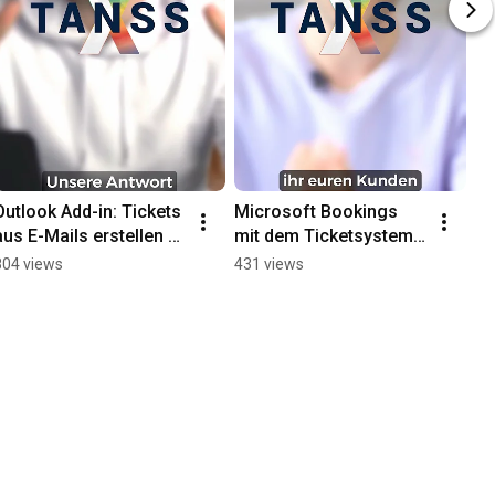
Outlook Add-in: Tickets 
Microsoft Bookings 
aus E-Mails erstellen 
mit dem Ticketsystem 
und zuweisen! 💻🔄 
TANSS 
804 views
431 views
#microsoft #TANSS 
synchronisieren! 💻🔄 
#ticketsystem #mail
#microsoft #tutorial 
#TANSS