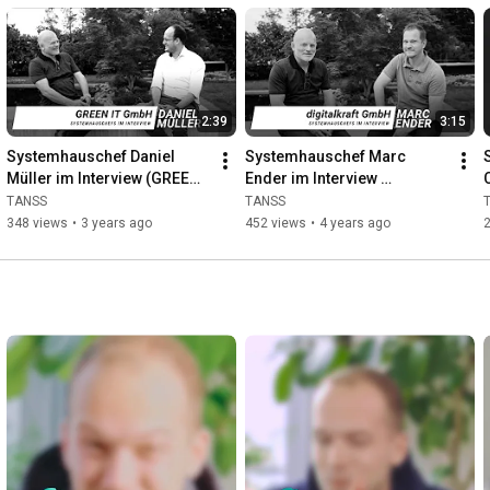
2:39
3:15
Systemhauschef Daniel 
Systemhauschef Marc 
Müller im Interview (GREEN 
Ender im Interview 
IT GmbH)
(digitalkraft GmbH)
I
TANSS
TANSS
348 views
•
3 years ago
452 views
•
4 years ago