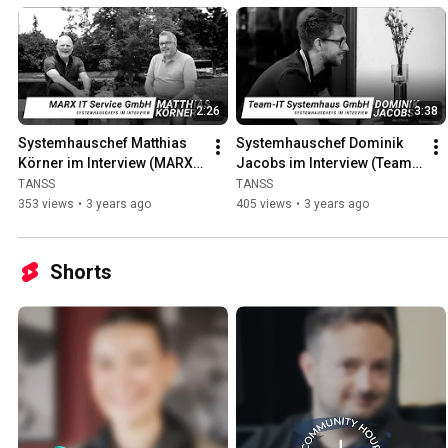
2:26
3:38
Systemhauschef Matthias 
Systemhauschef Dominik 
Körner im Interview (MARX 
Jacobs im Interview (Team-
IT Service GmbH)
IT Systemhaus GmbH)
TANSS
TANSS
353 views
•
3 years ago
405 views
•
3 years ago
Shorts