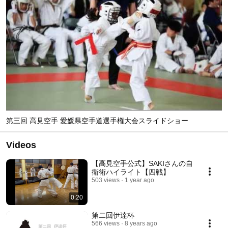
第三回 高見空手 愛媛県空手道選手権大会スライドショー
Videos
【高見空手公式】SAKIさんの自
衛術ハイライト【四戦】
503 views
1 year ago
0:20
第二回伊達杯
566 views
8 years ago