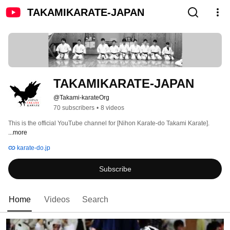
TAKAMIKARATE-JAPAN
TAKAMIKARATE-JAPAN
@Takami-karateOrg
70 subscribers
•
8 videos
This is the official YouTube channel for [Nihon Karate-do Takami Karate]. 
...more
karate-do.jp
Subscribe
Home
Videos
Search