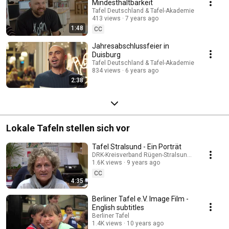
Mindesthaltbarkeit
Tafel Deutschland & Tafel-Akademie
413 views
7 years ago
1:48
CC
Jahresabschlussfeier in
Duisburg
Tafel Deutschland & Tafel-Akademie
834 views
6 years ago
2:38
Lokale Tafeln stellen sich vor
Tafel Stralsund - Ein Porträt
DRK-Kreisverband Rügen-Stralsund e. V.
1.6K views
9 years ago
CC
4:35
Berliner Tafel e.V. Image Film -
English subtitles
Berliner Tafel
1.4K views
10 years ago