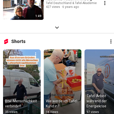
Tafel Deutschland & Tafel-Akademie
427 views
6 years ago
1:49
Shorts
Tafel-Arbeit 
Btw: Menschlichkeit 
Wie werde ich Tafel-
während der 
verbindet!
Kund:in?
Energiekrise
35 views
1K views
97 views