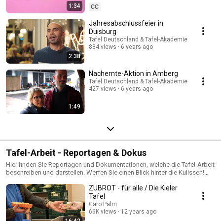
1:34
CC
Jahresabschlussfeier in
Duisburg
Tafel Deutschland & Tafel-Akademie
834 views
6 years ago
2:38
Nachernte-Aktion in Amberg
Tafel Deutschland & Tafel-Akademie
427 views
6 years ago
1:49
Tafel-Arbeit - Reportagen & Dokus
Hier finden Sie Reportagen und Dokumentationen, welche die Tafel-Arbeit
beschreiben und darstellen. Werfen Sie einen Blick hinter die Kulissen!
Hinweis: Die hier verlinkten Videos sind nicht von der Tafel-Akademie
ZUBROT - für alle / Die Kieler
oder Tafel Deutschland hergestellt worden. Sie geben jedoch einen guten
Überblick in den Tafel-Alltag und sprechen wichtige Tafel-Themen an. Viel
Tafel
Spaß beim Stöbern!
Caro Palm
66K views
12 years ago
16:42