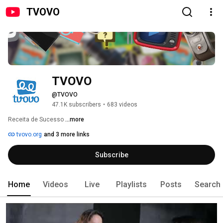
TVOVO
TVOVO
@TVOVO
47.1K subscribers
•
683 videos
Receita de Sucesso 
...more
tvovo.org
and 3 more links
Subscribe
Home
Videos
Live
Playlists
Posts
Search