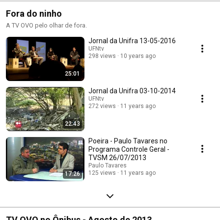
Fora do ninho
A TV OVO pelo olhar de fora.
Jornal da Unifra 13-05-2016
UFNtv
298 views
10 years ago
25:01
Jornal da Unifra 03-10-2014
UFNtv
272 views
11 years ago
22:43
Poeira - Paulo Tavares no
Programa Controle Geral -
TVSM 26/07/2013
Paulo Tavares
125 views
11 years ago
17:26
TV OVO no Ônibus - Agosto de 2013