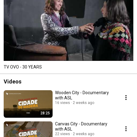
TV OVO - 30 YEARS
Videos
Wooden City - Documentary
with ASL
16 views
2 weeks ago
28:25
Canvas City - Documentary
with ASL
22 views
2 weeks ago