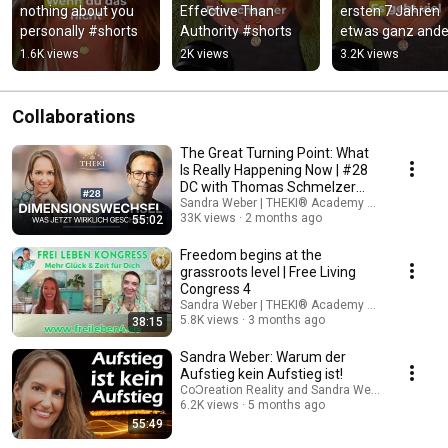
nothing about you 
Effective Than 
ersten 7 Jahren 
personally #shorts
Authority #shorts
etwas ganz ande
brauchen #short
1.6K views
2K views
3.2K views
Collaborations
The Great Turning Point: What
Is Really Happening Now | #28
DC with Thomas Schmelzer
(Mystica TV)
Sandra Weber | THEKI® Academy and MYSTICA 
33K views
2 months ago
55:02
Freedom begins at the
grassroots level | Free Living
Congress 4
Sandra Weber | THEKI® Academy and Carmen Du
5.8K views
3 months ago
38:15
Sandra Weber: Warum der
Aufstieg kein Aufstieg ist!
CoƆreation Reality and Sandra Weber | THEKI®
6.2K views
5 months ago
55:49