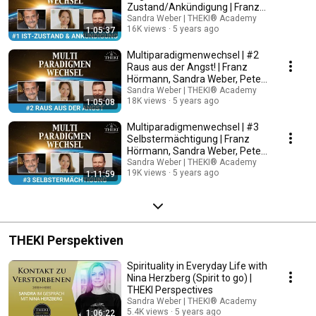
Zustand/Ankündigung | Franz
Hörmann, Sandra Weber Peter
Sandra Weber | THEKI® Academy
16K views
5 years ago
1:05:37
Klein
Multiparadigmenwechsel | #2
Raus aus der Angst! | Franz
Hörmann, Sandra Weber, Peter
Klein
Sandra Weber | THEKI® Academy
18K views
5 years ago
1:05:08
Multiparadigmenwechsel | #3
Selbstermächtigung | Franz
Hörmann, Sandra Weber, Peter
Klein
Sandra Weber | THEKI® Academy
19K views
5 years ago
1:11:59
THEKI Perspektiven
Spirituality in Everyday Life with
Nina Herzberg (Spirit to go) |
THEKI Perspectives
Sandra Weber | THEKI® Academy
5.4K views
5 years ago
1:06:22