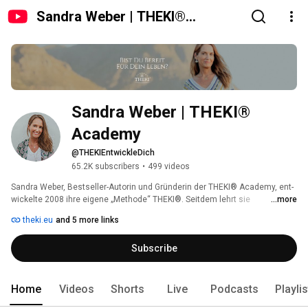
Sandra Weber | THEKI®
Academy
Sandra Weber | THEKI® 
Academy
@THEKIEntwickleDich
65.2K subscribers
•
499 videos
Sandra Weber, Bestseller-Autorin und Gründerin der THEKI® Academy, ent-
wickelte 2008 ihre eigene „Methode“ THEKI®. Seitdem lehrt sie 
...more
zehntausenden Menschen eine geerdete, alltagstaugliche Spiritualität, mit 
theki.eu
and 5 more links
der sich jeder Mensch ein glückliches, erfülltes und gesundes Leben voller 
Erfolg erschaffen kann. 
Subscribe
Home
Videos
Shorts
Live
Podcasts
Playli