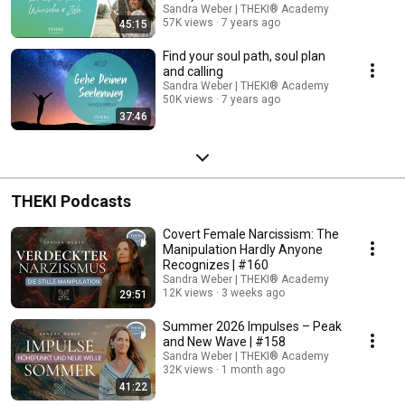
Sandra Weber | THEKI® Academy
57K views
7 years ago
45:15
Find your soul path, soul plan
and calling
Sandra Weber | THEKI® Academy
50K views
7 years ago
37:46
THEKI Podcasts
Covert Female Narcissism: The
Manipulation Hardly Anyone
Recognizes | #160
Sandra Weber | THEKI® Academy
12K views
3 weeks ago
29:51
Summer 2026 Impulses – Peak
and New Wave | #158
Sandra Weber | THEKI® Academy
32K views
1 month ago
41:22