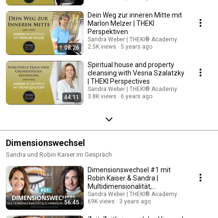
Dein Weg zur inneren Mitte mit
Marlon Melzer | THEKI
Perspektiven
Sandra Weber | THEKI® Academy
2.5K views
5 years ago
1:08:26
Spiritual house and property
cleansing with Vesna Szalatzky
| THEKI Perspectives
Sandra Weber | THEKI® Academy
3.8K views
6 years ago
44:11
Dimensionswechsel
Sandra und Robin Kaiser im Gespräch
Dimensionswechsel #1 mit
Robin Kaiser & Sandra |
Multidimensionalität,
Schwingungserhöhung, Tipps
Sandra Weber | THEKI® Academy
69K views
3 years ago
56:45