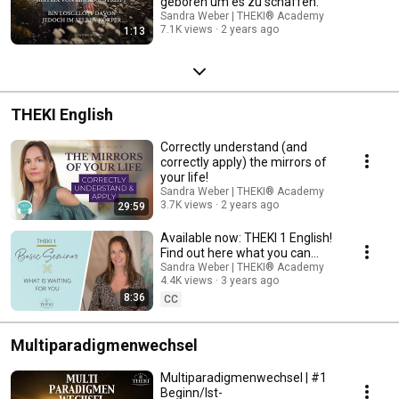
geboren um es zu schaffen.
Sandra Weber | THEKI® Academy
7.1K views
2 years ago
1:13
THEKI English
Correctly understand (and
correctly apply) the mirrors of
your life!
Sandra Weber | THEKI® Academy
3.7K views
2 years ago
29:59
Available now: THEKI 1 English!
Find out here what you can
expect in the THEKI 1 basic
Sandra Weber | THEKI® Academy
4.4K views
3 years ago
seminar!
8:36
CC
Multiparadigmenwechsel
Multiparadigmenwechsel | #1
Beginn/Ist-