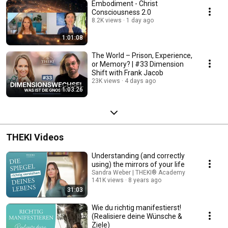
Embodiment - Christ
Consciousness 2.0
8.2K views
1 day ago
1:01:08
The World – Prison, Experience,
or Memory? | #33 Dimension
Shift with Frank Jacob
23K views
4 days ago
1:03:26
THEKI Videos
Understanding (and correctly
using) the mirrors of your life
Sandra Weber | THEKI® Academy
141K views
8 years ago
31:03
Wie du richtig manifestierst!
(Realisiere deine Wünsche &
Ziele)