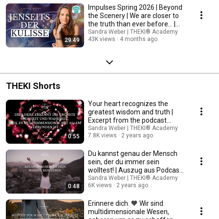
Impulses Spring 2026 | Beyond
the Scenery | We are closer to
the truth than ever before... |
Podc...
Sandra Weber | THEKI® Academy
43K views
4 months ago
29:49
THEKI Shorts
Your heart recognizes the
greatest wisdom and truth |
Excerpt from the podcast
Intuition vs. Gut ...
Sandra Weber | THEKI® Academy
7.8K views
2 years ago
0:55
Du kannst genau der Mensch
sein, der du immer sein
wolltest! | Auszug aus Podcast
#101
Sandra Weber | THEKI® Academy
6K views
2 years ago
0:48
Erinnere dich. 🧡 Wir sind
multidimensionale Wesen,