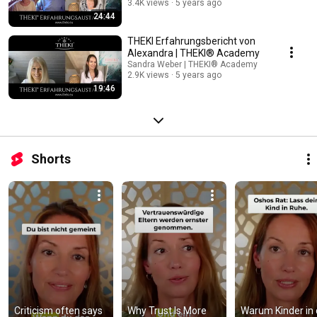
3.4K views
5 years ago
24:44
THEKI Erfahrungsbericht von
Alexandra | THEKI® Academy
Sandra Weber | THEKI® Academy
2.9K views
5 years ago
19:46
Shorts
Criticism often says 
Why Trust Is More 
Warum Kinder in 