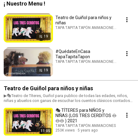
¡ Nuestro Menu !
Teatro de Guiñol para niños y
niñas
TAPA TAPITA TAPÓN ANIMACIONES · Playlist
19
#QuédateEnCasa
TapaTapitaTapon
TAPA TAPITA TAPÓN ANIMACIONES · Playlist
19
Teatro de Guiñol para niños y niñas
▶🎭Teatro de Títeres, Guiñol para publico de todas las edades, niños,
niñas y abuelos con ganas de escuchar los cuentos clásicos contados
de una forma original con marionetas.
🎭 TÍTERES para NIÑOS y
NIÑAS (LOS TRES CERDITOS 🐽
🐽🐽 ) 2021
TAPA TAPITA TAPÓN ANIMACIONES
253K views
5 years ago
11:05