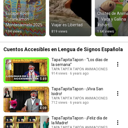
Escape Room 
Chistes de Anima
Tutankamón   
1: Vaca y Gallina 
Montecarmelo 2025
Viajar es Libertad
#short
194 views
819 views
1.6K views
Cuentos Accesibles en Lengua de Signos Española
TapaTapitaTapon - “Los días de
la semana”
TAPA TAPITA TAPÓN ANIMACIONES
914 views
6 years ago
5:49
TapaTapitaTapon - ¡Viva San
Isidro!
TAPA TAPITA TAPÓN ANIMACIONES
712 views
6 years ago
4:09
TapaTapitaTapon - ¡Feliz día de
la Madre!
TAPA TAPITA TAPÓN ANIMACIONES