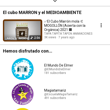
El cubo MARRON y el MEDIOAMBIENTE
✅El Cubo Marrón mola 🤙
MOGOLLÓN (Acierta con la
Orgánica) 2021 🟫
TAPA TAPITA TAPÓN ANIMACIONES
3K views
7 years ago
2:56
Hemos disfrutado con...
El Mundo De Elmer
@ElMundoDeElmer
181 subscribers
Magiatamariz
@EscuelaMagiaTamariz
491 subscribers