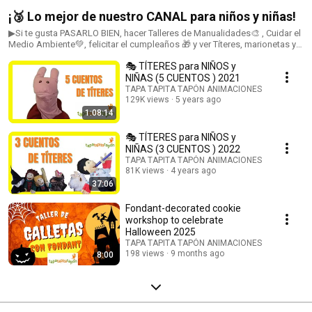
¡🥉 Lo mejor de nuestro CANAL para niños y niñas!
▶Si te gusta PASARLO BIEN, hacer Talleres de Manualidades🎨 , Cuidar el
Medio Ambiente💚, felicitar el cumpleaños 🎁 y ver Títeres, marionetas y
Guiñol 🎭, estás en la lista de reproduccion TOP 🔼
🎭 TÍTERES para NIÑOS y
NIÑAS (5 CUENTOS ) 2021
TAPA TAPITA TAPÓN ANIMACIONES
129K views
5 years ago
1:08:14
🎭 TÍTERES para NIÑOS y
NIÑAS (3 CUENTOS ) 2022
TAPA TAPITA TAPÓN ANIMACIONES
81K views
4 years ago
37:06
Fondant-decorated cookie
workshop to celebrate
Halloween 2025
TAPA TAPITA TAPÓN ANIMACIONES
198 views
9 months ago
8:00