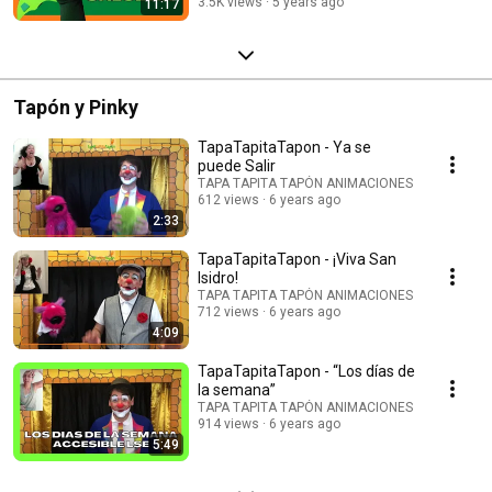
3.5K views
5 years ago
11:17
Tapón y Pinky
TapaTapitaTapon - Ya se
puede Salir
TAPA TAPITA TAPÓN ANIMACIONES
612 views
6 years ago
2:33
TapaTapitaTapon - ¡Viva San
Isidro!
TAPA TAPITA TAPÓN ANIMACIONES
712 views
6 years ago
4:09
TapaTapitaTapon - “Los días de
la semana”
TAPA TAPITA TAPÓN ANIMACIONES
914 views
6 years ago
5:49