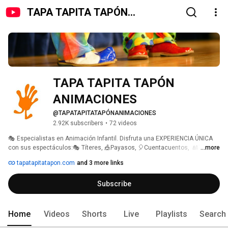
TAPA TAPITA TAPÓN
ANIMACIONES
TAPA TAPITA TAPÓN 
ANIMACIONES
@TAPATAPITATAPÓNANIMACIONES
2.92K subscribers
•
72 videos
🎭 Especialistas en Animación Infantil. Disfruta una EXPERIENCIA ÚNICA 
con sus espectáculos:🎭 Títeres, 🎪Payasos, 🎈Cuentacuentos,  🎎Teatro 
...more
de guiñol, 🔮Magia y 🔐Escape Room. 
tapatapitatapon.com
and 3 more links
Subscribe
Home
Videos
Shorts
Live
Playlists
Search