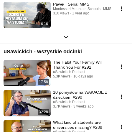
Paweł | Serial MMS
Montessori Mountain Schools | MMS
310 views
1 year ago
6:16
uSawickich - wszystkie odcinki
The Habit Your Family Will
Thank You For #292
uSawickich Podcast
5.3K views
10 days ago
17:58
10 pomysłów na WAKACJE z
dzieckiem #290
uSawickich Podcast
3.7K views
3 weeks ago
32:28
What kind of students are
universities missing? #289
uSawickich Podcast