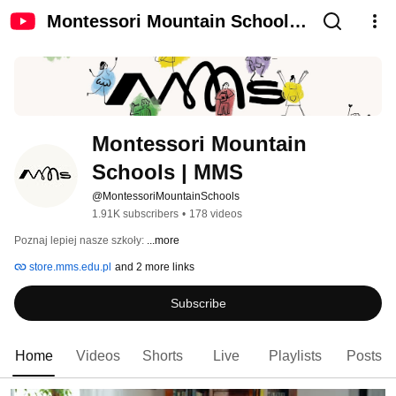
Montessori Mountain Schools |
MMS
Montessori Mountain 
Schools | MMS
@MontessoriMountainSchools
1.91K subscribers
•
178 videos
Poznaj lepiej nasze szkoły: 
...more
store.mms.edu.pl
and 2 more links
Subscribe
Home
Videos
Shorts
Live
Playlists
Posts