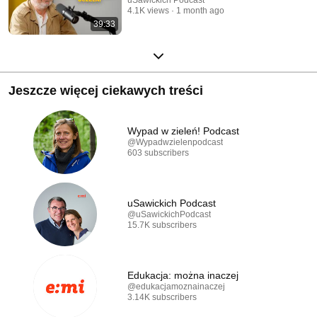
4.1K views
1 month ago
39:33
Jeszcze więcej ciekawych treści
Wypad w zieleń! Podcast
@Wypadwzielenpodcast
603 subscribers
uSawickich Podcast
@uSawickichPodcast
15.7K subscribers
Edukacja: można inaczej
@edukacjamoznainaczej
3.14K subscribers