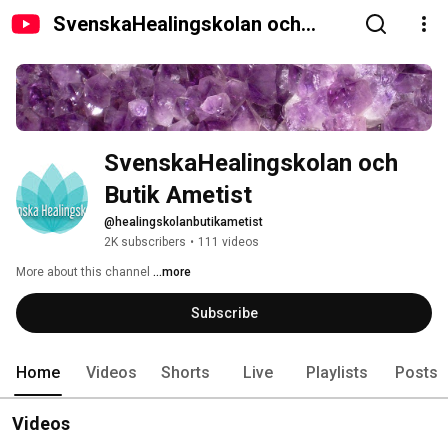
SvenskaHealingskolan och
Butik Ametist
SvenskaHealingskolan och 
Butik Ametist
@healingskolanbutikametist
2K subscribers
•
111 videos
More about this channel
...more
Subscribe
Home
Videos
Shorts
Live
Playlists
Posts
Videos