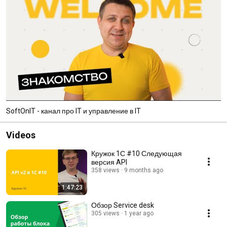
SoftOnIT - канал про IT и управление в IT
Videos
Кружок 1С #10 Следующая
версия API
358 views
9 months ago
1:47:23
Обзор Service desk
305 views
1 year ago