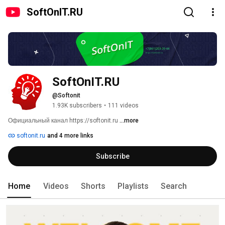
SoftOnIT.RU
SoftOnIT.RU
@Softonit
1.93K subscribers
•
111 videos
Официальный канал https://softonit.ru 
...more
softonit.ru
and 4 more links
Subscribe
Home
Videos
Shorts
Playlists
Search