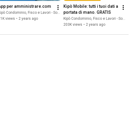
App per amministrare.com
Kipò Mobile: tutti i tuoi dati a 
portata di mano. GRATIS
ipò Condominio, Fisco e Lavori - Softime
51K views
•
2 years ago
Kipò Condominio, Fisco e Lavori - Softime
203K views
•
2 years ago