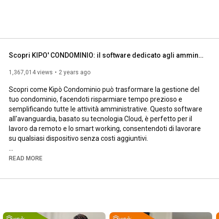
Scopri KIPO' CONDOMINIO: il software dedicato agli amministratori di condominio.
1,367,014 views
2 years ago
Scopri come Kipò Condominio può trasformare la gestione del 
tuo condominio, facendoti risparmiare tempo prezioso e 
semplificando tutte le attività amministrative. Questo software 
all'avanguardia, basato su tecnologia Cloud, è perfetto per il 
lavoro da remoto e lo smart working, consentendoti di lavorare 
su qualsiasi dispositivo senza costi aggiuntivi.

Con Kipò Condominio puoi:

READ MORE
Ridurre drasticamente il tempo dedicato alla compilazione di 
bilanci preventivi, solleciti di pagamento e rendiconti annuali.

Gestire automaticamente rate, bonifici, MAV, bollettini postali e 
pagamenti, rendendo ogni operazione rapida e intuitiva.

Monitorare in tempo reale spese, costi e condomini morosi 