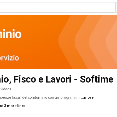
Kipò Condominio, Fisco e Lavori - Softime 
 videos
ncombenze fiscali del condominio con un  programma in 
...more
nd 3 more links