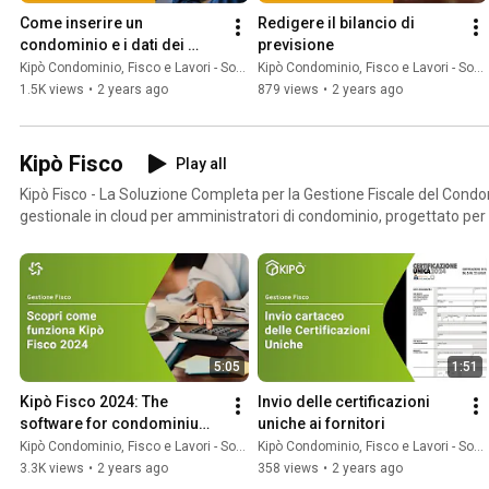
software e i servizi associati per rispondere al meglio alle esigenze d
Come inserire un 
Redigere il bilancio di 
condominio e i dati dei 
previsione
condomini
Kipò Condominio, Fisco e Lavori - Softime
Kipò Condominio, Fisco e Lavori - Softime
1.5K views
•
2 years ago
879 views
•
2 years ago
Kipò Fisco
Play all
Kipò Fisco - La Soluzione Completa per la Gestione Fiscale del Condom
gestionale in cloud per amministratori di condominio, progettato per 
documentazione fiscale, in conformità con le normative 2022. Con Kip
autonomia ogni aspetto degli obblighi fiscali: dall’inserimento e verif
automatica) fino alla compilazione, generazione e invio delle dichiara
modelli 770, F24, quadri AC e K. Kipò Fisco è completo, affidabile ed economico. Grazie alla nostra
infrastruttura server, puoi lavorare da remoto con connessioni mult
aggiuntivi, garantendo flessibilità e sicurezza. Scegli la Soluzione Adatta a Te: Kipò Fisco offre
5:05
1:51
versioni differenziate per la trasmissione telematica all’Agenzia delle
139,90 €.
Kipò Fisco 2024: The 
Invio delle certificazioni 
software for condominium 
uniche ai fornitori
tax management
Kipò Condominio, Fisco e Lavori - Softime
Kipò Condominio, Fisco e Lavori - Softime
3.3K views
•
2 years ago
358 views
•
2 years ago