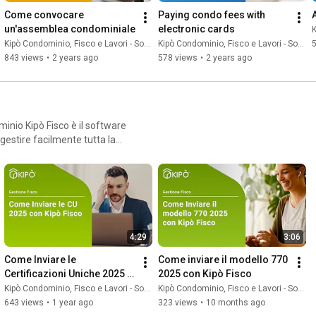
el settore.
Come convocare 
Paying condo fees with 
🔔 Iscriviti al canale per altri video pratici su Kipò e suggerimenti 
un'assemblea condominiale
electronic cards
K
per una gestione condominiale efficace.

Kipò Condominio, Fisco e Lavori - Softime
Kipò Condominio, Fisco e Lavori - Softime
843 views
•
2 years ago
578 views
•
2 years ago
#KipòCondominio
#GestioneCondominio
#PagamentoF24
#SoftwareCondominio
#AmministrazioneCondomini
#ContabilitàCondominio
#ProgrammaCondominio
#ProgrammaGestioneCondominio
#SoftwareGestioneCondominio
#SoftwareCloud
inio Kipò Fisco è il software
#AmministratoreCondominio
#TecnologiaAvanzata
gestire facilmente tutta la
#FatturazioneElettronica
#GestioneFiscale
#SupportoTecnico
ò Fisco, puoi gestire in
#GestioneAmministrativa
ica dei dati (con importazione
zioni per detrazioni, CU,
iutente simultanee senza costi
4:29
3:06
 Entrate, a partire da soli
Come Inviare le 
Come inviare il modello 770 
Certificazioni Uniche 2025 
2025 con Kipò Fisco
con Kipò Fisco
Kipò Condominio, Fisco e Lavori - Softime
Kipò Condominio, Fisco e Lavori - Softime
643 views
•
1 year ago
323 views
•
10 months ago