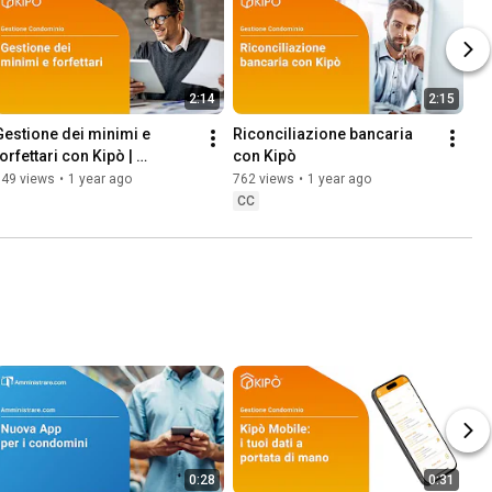
2:14
2:15
Gestione dei minimi e 
Riconciliazione bancaria 
orfettari con Kipò | 
con Kipò
Software per 
349 views
•
1 year ago
762 views
•
1 year ago
Amministrazione 
CC
Condominiale
0:28
0:31