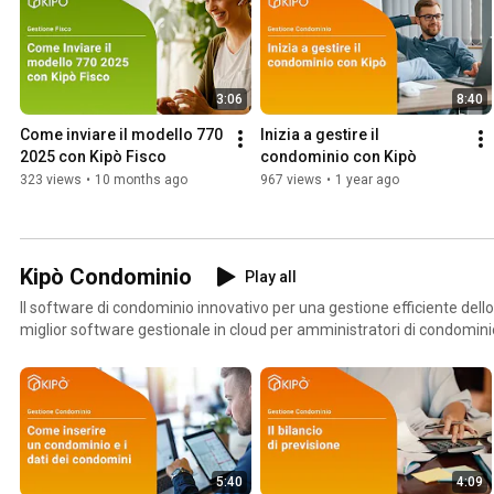
3:06
8:40
Come inviare il modello 770 
Inizia a gestire il 
2025 con Kipò Fisco
condominio con Kipò
323 views
•
10 months ago
967 views
•
1 year ago
Kipò Condominio
Play all
Il software di condominio innovativo per una gestione efficiente dello
miglior software gestionale in cloud per amministratori di condominio
le funzionalità essenziali per una gestione efficiente, pratica e comple
Con Kipò, puoi redigere bilanci di previsione, inviare lettere di solleci
pagamento come M.Av., Freccia e bollettini postali, tutto in un'unica piattaforma
base è sviluppato per semplificare le attività quotidiane degli amminis
collaboratori, migliorando l'efficienza e l'organizzazione dello studi
condominiale. Segui i nostri video per scoprire tutte le funzionalità d
5:40
4:09
nella gestione del condominio. Aggiornamenti Continui: Softime srl sviluppa continuamente il