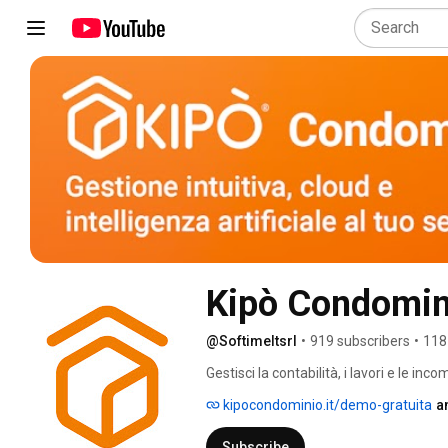
@SoftimeItsrl
•
919 subscribers
•
118
Gestisci la contabilità, i lavori e le i
cloud, modulare e intuitivo. 
kipocondominio.it/demo-gratuita
a
Subscribe