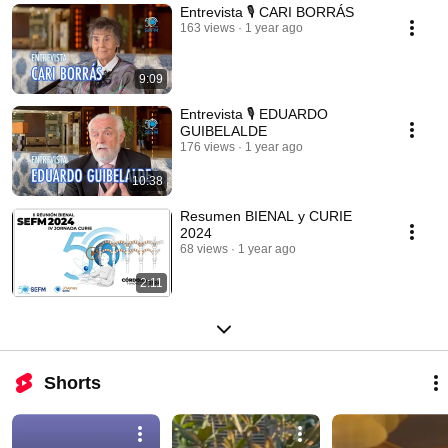
Entrevista 🎙️ CARI BORRÁS
163 views
1 year ago
9:09
Entrevista 🎙️ EDUARDO
GUIBELALDE
176 views
1 year ago
10:38
Resumen BIENAL y CURIE
2024
68 views
1 year ago
2:11
Shorts