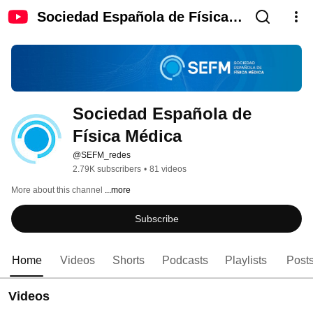
Sociedad Española de Física
Médica
Sociedad Española de 
Física Médica
@SEFM_redes
2.79K subscribers
•
81 videos
More about this channel
...more
Subscribe
Home
Videos
Shorts
Podcasts
Playlists
Post
Videos