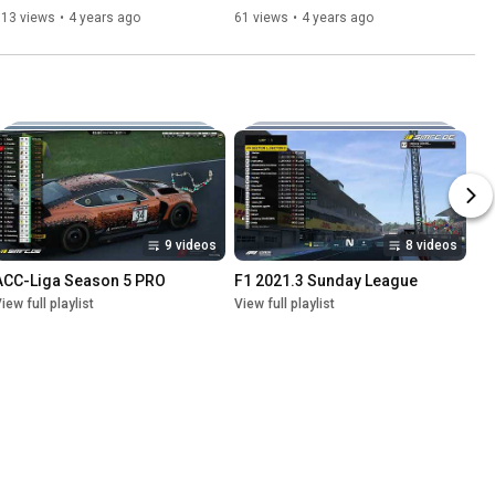
Uhr
113 views
•
4 years ago
61 views
•
4 years ago
9 videos
8 videos
ACC-Liga Season 5 PRO
F1 2021.3 Sunday League
iew full playlist
View full playlist