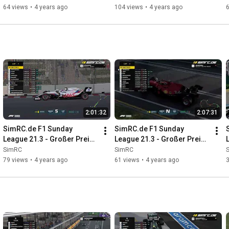
64 views
•
4 years ago
104 views
•
4 years ago
2:01:32
2:07:31
SimRC.de F1 Sunday 
SimRC.de F1 Sunday 
League 21.3 - Großer Preis 
League 21.3 - Großer Preis 
von Saudi-Arabien - 
von Australien - 10.04.2022, 
SimRC
SimRC
03.04.2022, 18:00 Uhr
18:00 Uhr
79 views
•
4 years ago
61 views
•
4 years ago