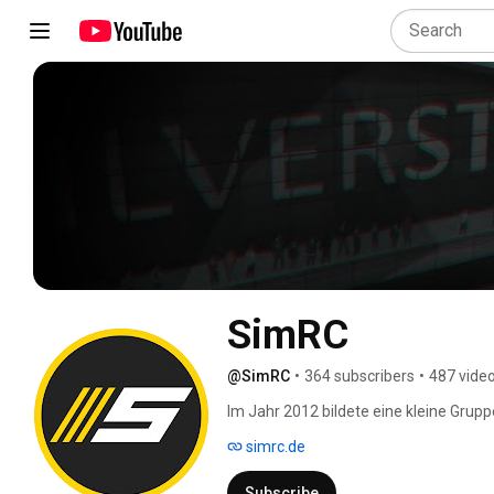
SimRC
@SimRC
•
364 subscribers
•
487 vide
Im Jahr 2012 bildete eine kleine Grup
virtuelle Formel 1 Liga. 10 Jahre spät
simrc.de
Mitgliedern und bietet eine Plattform 
iRacing. Hiermit bieten wir das gesamt
Subscribe