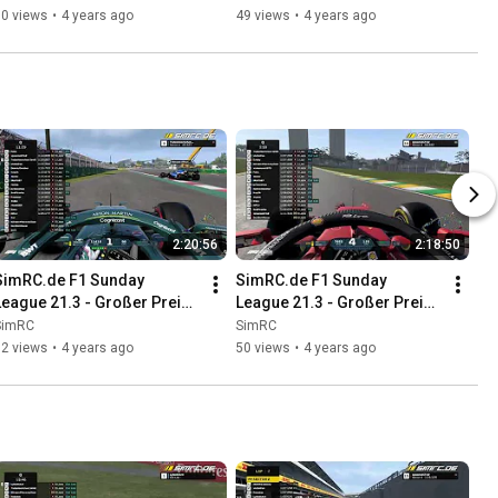
60 views
•
4 years ago
49 views
•
4 years ago
2:20:56
2:18:50
SimRC.de F1 Sunday 
SimRC.de F1 Sunday 
League 21.3 - Großer Preis 
League 21.3 - Großer Preis 
von Mexiko - 24.04.2022, 
von Brasilien - 01.05.2022, 
SimRC
SimRC
18:00 Uhr
18:00 Uhr
32 views
•
4 years ago
50 views
•
4 years ago