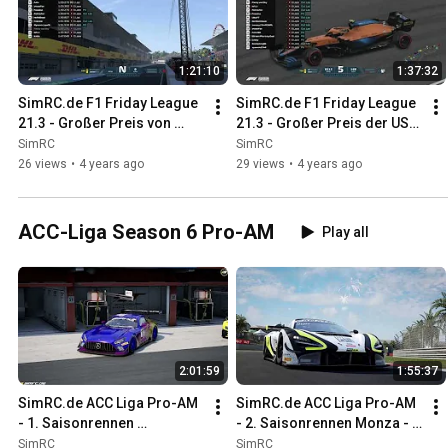
1:21:10
1:37:32
SimRC.de F1 Friday League 
SimRC.de F1 Friday League 
21.3 - Großer Preis von 
21.3 - Großer Preis der USA 
Japan - 11.03.2022, 19:00 
- 18.03.2022, 19:00 Uhr
SimRC
SimRC
Uhr
26 views
•
4 years ago
29 views
•
4 years ago
ACC-Liga Season 6 Pro-AM
Play all
2:01:59
1:55:37
SimRC.de ACC Liga Pro-AM 
SimRC.de ACC Liga Pro-AM 
- 1. Saisonrennen 
- 2. Saisonrennen Monza - 
Barcelona - 06.02.2022, 
26.02.2022, 18:00 Uhr
SimRC
SimRC