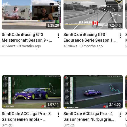
2:25:28
7:24:45
SimRC.de iRacing GT3 
SimRC.de iRacing GT3 
Meisterschaft Season 9 - 
Endurance Serie Season 1 - 
Rennen 5 - Charlotte Motor 
Rennen 6 - Montreal - 
46 views
•
3 months ago
40 views
•
3 months ago
Speedway - 24.04.2026 - 19:
11.04.2026 - 17:00
2:07:11
2:14:00
SimRC.de ACC Liga Pro - 3. 
SimRC.de ACC Liga Pro - 4. 
Saisonrennen Imola - 
Saisonrennen Nürburgring - 
12.03.2022, 18:00 Uhr
10.04.2022, 13:00 Uhr
SimRC
SimRC