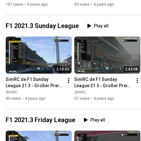
107 views
•
4 years ago
83 views
•
4 years ago
F1 2021.3 Sunday League
Play all
2:10:43
2:43:08
SimRC.de F1 Sunday 
SimRC.de F1 Sunday 
League 21.3 - Großer Preis 
League 21.3 - Großer Preis 
von Japan - 13.03.2022, 
der USA - 20.03.2022, 18:30 
SimRC
SimRC
18:00 Uhr
Uhr
49 views
•
4 years ago
57 views
•
4 years ago
F1 2021.3 Friday League
Play all