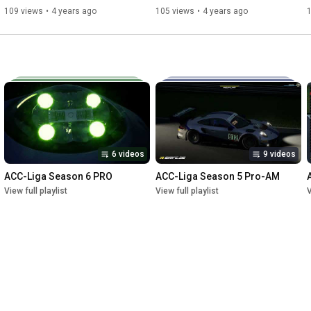
18:00 Uhr
109 views
•
4 years ago
105 views
•
4 years ago
6 videos
9 videos
ACC-Liga Season 6 PRO
ACC-Liga Season 5 Pro-AM
View full playlist
View full playlist
V