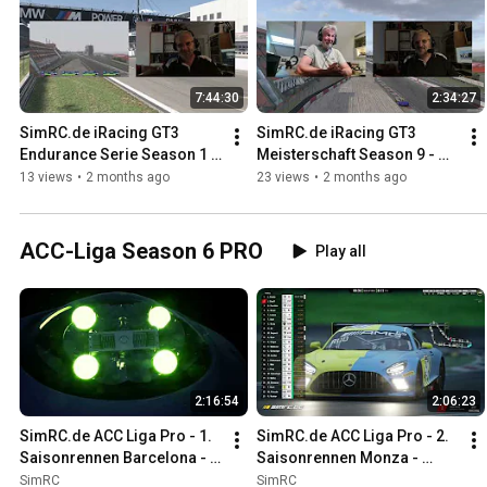
7:44:30
2:34:27
SimRC.de iRacing GT3 
SimRC.de iRacing GT3 
Endurance Serie Season 1 - 
Meisterschaft Season 9 - 
Rennen 7 - Nürburgring GP - 
Rennen 6 - Nürburgring GP - 
13 views
•
2 months ago
23 views
•
2 months ago
09.05.2026 - 17:00
08.05.2026 - 19:45
ACC-Liga Season 6 PRO
Play all
2:16:54
2:06:23
SimRC.de ACC Liga Pro - 1. 
SimRC.de ACC Liga Pro - 2. 
Saisonrennen Barcelona - 
Saisonrennen Monza - 
05.02.2022, 18:00 Uhr
27.02.2022, 13:00 Uhr
SimRC
SimRC