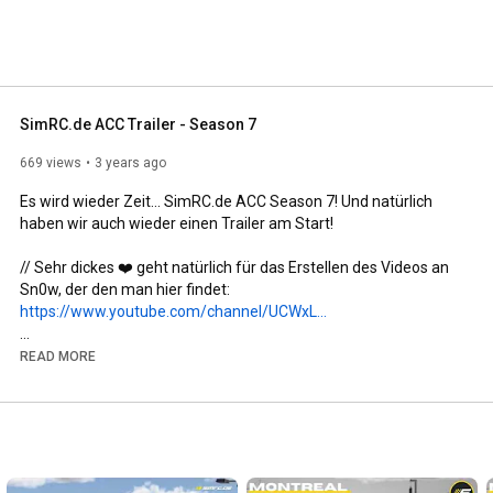
ommunity eine der aktivsten in Deutschland, welche 
chaft Rennsport verbindet. 
SimRC.de ACC Trailer - Season 7
669 views
3 years ago
Es wird wieder Zeit... SimRC.de ACC Season 7! Und natürlich 
haben wir auch wieder einen Trailer am Start!

// Sehr dickes ❤️ geht natürlich für das Erstellen des Videos an 
https://www.youtube.com/channel/UCWxL...
READ MORE
https://www.youtube.com/watch?v=qrMeS...