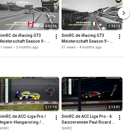
3:02:56
2:32:13
SimRC.de iRacing GT3 
SimRC.de iRacing GT3 
Meisterschaft Season 9 - 
Meisterschaft Season 9 - 
Rennen 4 - Montreal) - 
Rennen 3 - Monza 
51 views
•
3 months ago
51 views
•
4 months ago
10.04.2026 - 19:45
Combined (User Vot 1) - 
20.03.2026 -
2:11:10
2:13:01
SimRC.de ACC-Liga Pro / 
SimRC.de ACC Liga Pro - 6. 
Ungarn-Hungaroring / 
Saisonrennen Paul Ricard - 
5.Ligarennen / 18:00 Uhr
15.05.2022, 13:00 Uhr
SimRC
SimRC