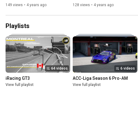
13:00 Uhr
149 views
•
4 years ago
128 views
•
4 years ago
Playlists
64 videos
6 videos
iRacing GT3
ACC-Liga Season 6 Pro-AM
View full playlist
View full playlist