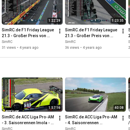
1:22:29
1:23:35
SimRC.de F1 Friday League 
SimRC.de F1 Friday League 
21.3 - Großer Preis von 
21.3 - Großer Preis von 
Saudi-Arabien - 01.04.2022, 
Australien - 08.04.2022, 
SimRC
SimRC
19:00 Uhr
19:00 Uhr
31 views
•
4 years ago
36 views
•
4 years ago
1:57:16
40:08
SimRC.de ACC Liga Pro-AM 
SimRC.de ACC Liga Pro-AM 
- 3. Saisonrennen Imola - 
- 4. Saisonrennen 
13.03.2022, 13:00 Uhr
Nürburgring - 09.04.2022, 
SimRC
SimRC