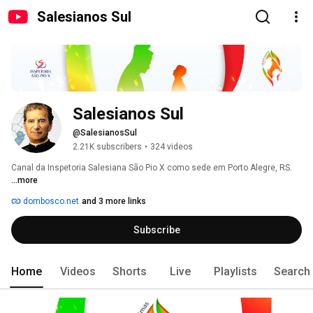
Salesianos Sul
Salesianos Sul
@SalesianosSul
2.21K subscribers
•
324 videos
Canal da Inspetoria Salesiana São Pio X como sede em Porto Alegre, RS. 
...more
dombosco.net
and 3 more links
Subscribe
Home
Videos
Shorts
Live
Playlists
Search