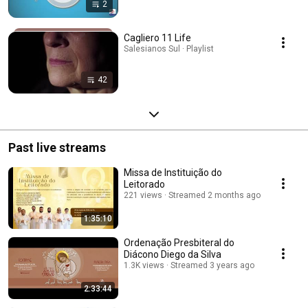
2
Cagliero 11 Life
Salesianos Sul · Playlist
42
Past live streams
Missa de Instituição do
Leitorado
221 views
Streamed 2 months ago
1:35:10
Ordenação Presbiteral do
Diácono Diego da Silva
1.3K views
Streamed 3 years ago
2:33:44