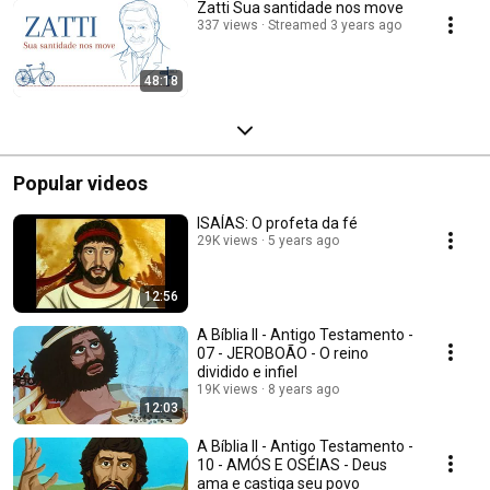
Zatti Sua santidade nos move
337 views
Streamed 3 years ago
48:18
Popular videos
ISAÍAS: O profeta da fé
29K views
5 years ago
12:56
A Bíblia II - Antigo Testamento -
07 - JEROBOÃO - O reino
dividido e infiel
19K views
8 years ago
12:03
A Bíblia II - Antigo Testamento -
10 - AMÓS E OSÉIAS - Deus
ama e castiga seu povo