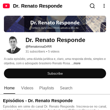
Dr. Renato Responde
Dr. Renato Responde
@RenatorosaDrRR
31 subscribers
•
5 videos
A cada episódio, uma dúvida jurídica e, claro, uma resposta direta, simples e 
objetiva, com o advogado brasileiro Renato Rosa. 
...more
Subscribe
Home
Videos
Playlists
Search
Episódios - Dr. Renato Responde
Episódios em série do canal Dr. Renato Responde. Inscreva-se no canal,