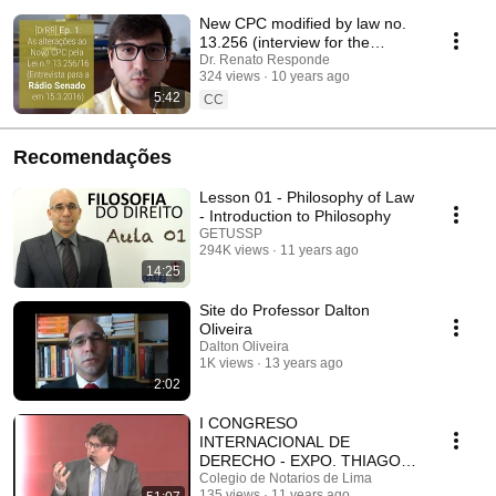
Silveira Rosa.
New CPC modified by law no.
13.256 (interview for the
Senate's Radio) [Dr. Renato
Dr. Renato Responde
324 views
10 years ago
Answers: Ep. 1]
5:42
CC
Recomendações
Lesson 01 - Philosophy of Law
- Introduction to Philosophy
GETUSSP
294K views
11 years ago
14:25
Site do Professor Dalton
Oliveira
Dalton Oliveira
1K views
13 years ago
2:02
I CONGRESO
INTERNACIONAL DE
DERECHO - EXPO. THIAGO
RODOVALHO
Colegio de Notarios de Lima
135 views
11 years ago