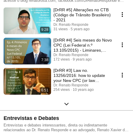
acesse o blog renatorosa.com, facebook.com/DrRenatoResponde e
twitter @renatoxsr. Endereço para correspondência: Advocacia Silveira
[DrRR #5] Alterações no CTB
Rosa Rua Cláudio Soares, 72 11º andar - conj. 1114 Pinheiros - São
Paulo, SP 05422-030 Brasil
(Código de Trânsito Brasileiro)
- 2021
Dr. Renato Responde
31 views
5 years ago
9:28
[DrRR #4] Seis meses do Novo
CPC (Lei Federal n.º
13.105/2015) - Liminares,
Prazos, Contestação etc.
Dr. Renato Responde
172 views
9 years ago
7:38
[DrRR #3] Law no.
13256/2016: how to update
your New CPC (or law
compilation)
Dr. Renato Responde
254 views
10 years ago
6:51
Entrevistas e Debates
Entrevistas e debates interessantes, direta ou indiretamente
relacionados ao Dr. Renato Responde e ao advogado, Renato Xavier da