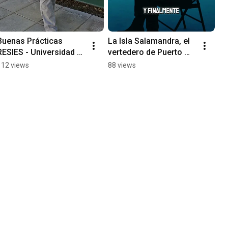
Buenas Prácticas 
La Isla Salamandra, el 
RESIES - Universidad 
vertedero de Puerto 
de Concepción UDEC
Edén.
112 views
88 views