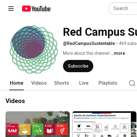
Red Campus Su
@RedCampusSustentable
•
469 subs
More about this channel
...more
Subscribe
Home
Videos
Shorts
Live
Playlists
Videos