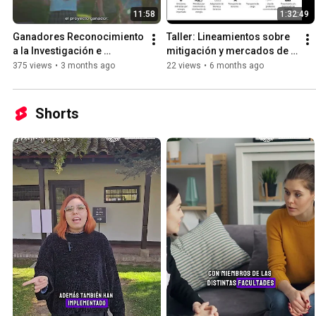
11:58
1:32:49
Ganadores Reconocimiento 
Taller: Lineamientos sobre 
a la Investigación e 
mitigación y mercados de 
Innovación Sustentable 
carbono - Huella Chile
375 views
•
3 months ago
22 views
•
6 months ago
2024
Shorts