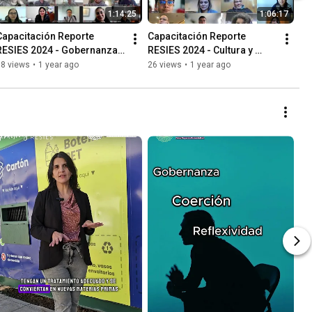
1:14:25
1:06:17
Capacitación Reporte 
Capacitación Reporte 
RESIES 2024 - Gobernanza y 
RESIES 2024 - Cultura y 
Seguimiento
Academia
38 views
•
1 year ago
26 views
•
1 year ago