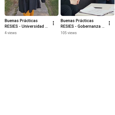
Buenas Prácticas 
Buenas Prácticas 
RESIES - Universidad 
RESIES - Gobernanza - 
Andrés Bello 
Universidad Austral de 
4 views
105 views
#redcampussustentabl
Chile
e #sustentabilidad