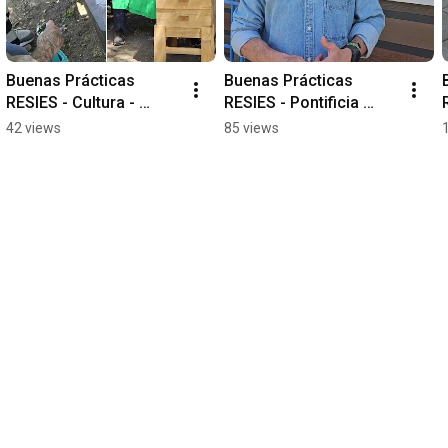
Buenas Prácticas 
Buenas Prácticas 
RESIES - Cultura - 
RESIES - Pontificia 
Instituto Profesional 
Universidad Católica de 
42 views
85 views
AIEP #sustentabilidad 
Chile
#sustainability