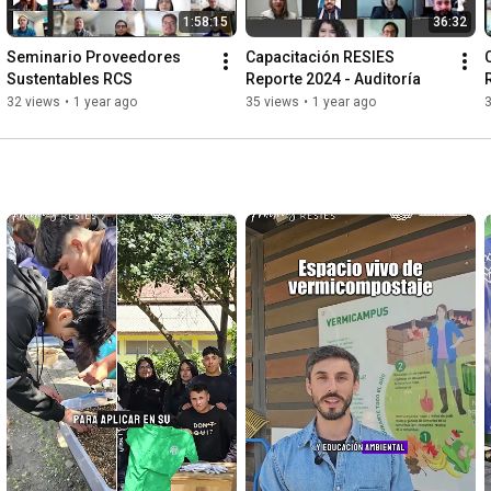
1:58:15
36:32
Seminario Proveedores 
Capacitación RESIES 
Sustentables RCS
Reporte 2024 - Auditoría
32 views
•
1 year ago
35 views
•
1 year ago