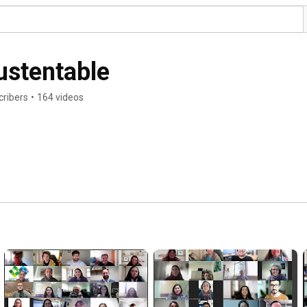
stentable
cribers
•
164 videos