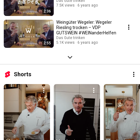
Das Gute trinken
7.5K views
6 years ago
2:36
Weingüter Wegeler: Wegeler
Riesling trocken – VDP
GUTSWEIN #WEINanderHelfen
Das Gute trinken
5.1K views
6 years ago
2:55
Shorts