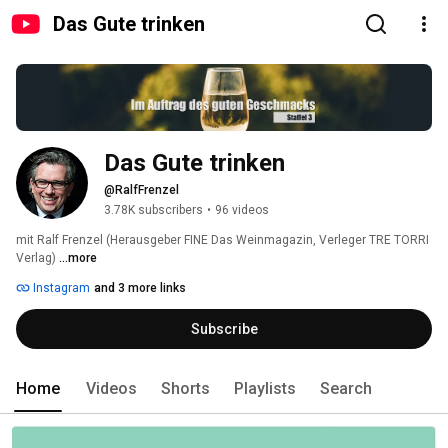
Das Gute trinken
Das Gute trinken
@RalfFrenzel
3.78K subscribers
•
96 videos
mit Ralf Frenzel (Herausgeber FINE Das Weinmagazin, Verleger TRE TORRI 
Verlag) 
...more
Instagram
and 3 more links
Subscribe
Home
Videos
Shorts
Playlists
Search