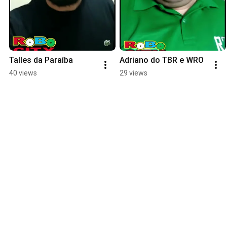
Talles da Paraíba
Adriano do TBR e WRO
40 views
29 views