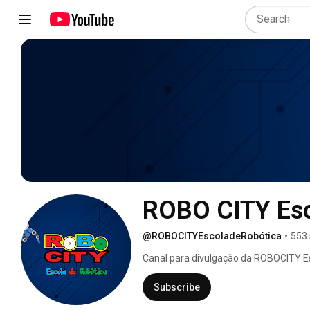
ROBO CITY Esc
@ROBOCITYEscoladeRobótica
•
553 
Canal para divulgação da ROBOCITY Esc
escola 
Subscribe