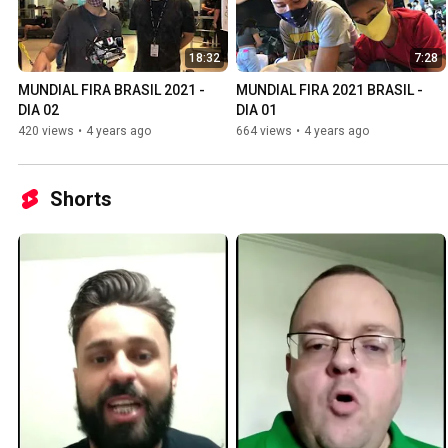
18:32
7:28
MUNDIAL FIRA BRASIL 2021 - 
MUNDIAL FIRA 2021 BRASIL - 
DIA 02
DIA 01
420 views
•
4 years ago
664 views
•
4 years ago
Shorts