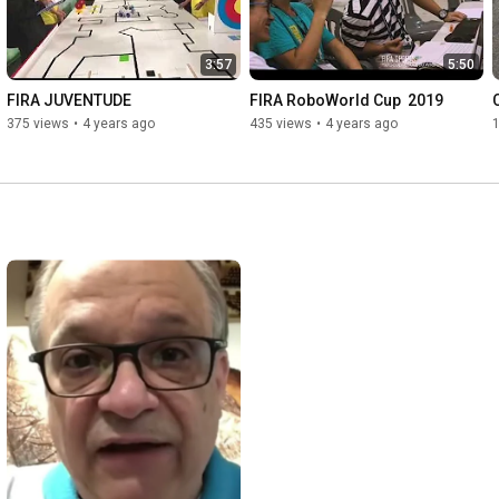
3:57
5:50
FIRA JUVENTUDE
FIRA RoboWorld Cup  2019
375 views
•
4 years ago
435 views
•
4 years ago
1